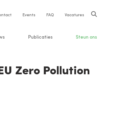
rvice
ontact
Events
FAQ
Vacatures
vigation
ws
Publicaties
Steun ons
EU Zero Pollution