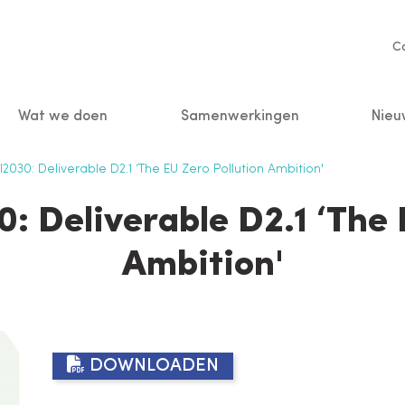
Se
C
na
Wat we doen
Samenwerkingen
Nieu
n
30: Deliverable D2.1 ‘The EU Zero Pollution Ambition'
 Deliverable D2.1 ‘The 
Ambition'
DOWNLOADEN