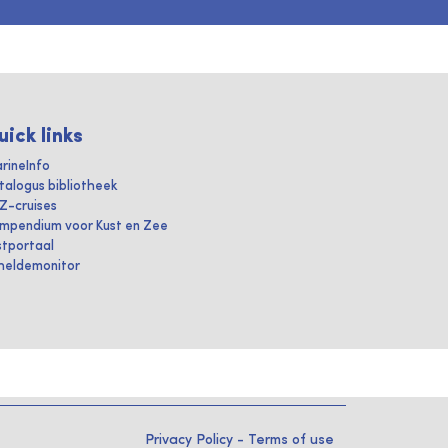
uick links
rineInfo
talogus bibliotheek
IZ-cruises
mpendium voor Kust en Zee
stportaal
heldemonitor
Privacy Policy
-
Terms of use