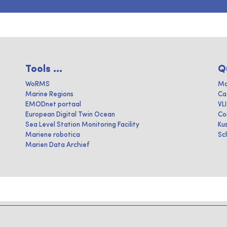
Tools ...
Q
WoRMS
Ma
Marine Regions
Ca
EMODnet portaal
VL
European Digital Twin Ocean
Co
Sea Level Station Monitoring Facility
Ku
Mariene robotica
Sc
Marien Data Archief