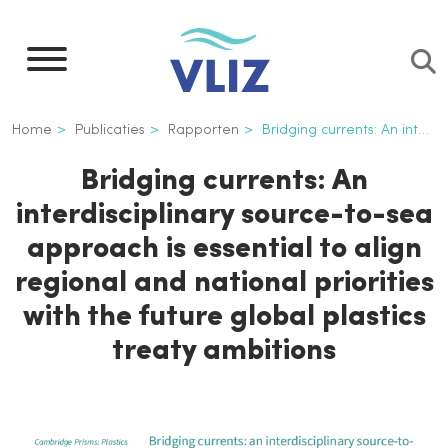
Overslaan
en
naar
de
Kruimelpad
Home
Publicaties
Rapporten
Bridging currents: An interdisciplinary source-to-sea approach is essential to align regional and national priorities with the future global plastics treaty ambitions
inhoud
gaan
Bridging currents: An
interdisciplinary source-to-sea
approach is essential to align
regional and national priorities
with the future global plastics
treaty ambitions