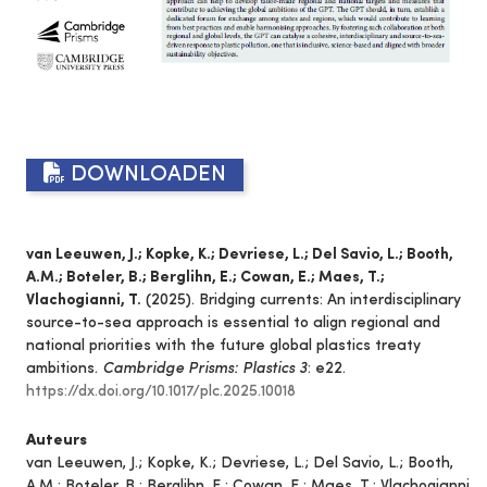
DOWNLOADEN
van Leeuwen, J.; Kopke, K.; Devriese, L.; Del Savio, L.; Booth,
A.M.; Boteler, B.; Berglihn, E.; Cowan, E.; Maes, T.;
Vlachogianni, T.
(2025). Bridging currents: An interdisciplinary
source-to-sea approach is essential to align regional and
national priorities with the future global plastics treaty
ambitions.
Cambridge Prisms: Plastics 3
: e22.
https://dx.doi.org/10.1017/plc.2025.10018
Auteurs
van Leeuwen, J.; Kopke, K.; Devriese, L.; Del Savio, L.; Booth,
A.M.; Boteler, B.; Berglihn, E.; Cowan, E.; Maes, T.; Vlachogianni,