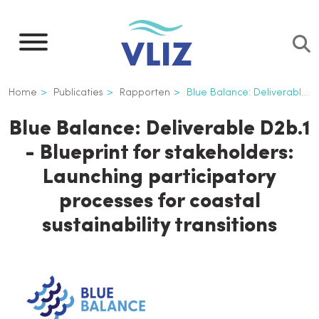
Overslaan
en
naar
de
Kruimelpad
Home
Publicaties
Rapporten
Blue Balance: Deliverable D2b.1 - Blueprint for stakeholders: Launching participatory processes for coastal sustainability transitions
inhoud
gaan
Blue Balance: Deliverable D2b.1
- Blueprint for stakeholders:
Launching participatory
processes for coastal
sustainability transitions