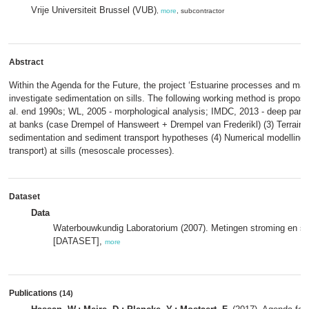
Vrije Universiteit Brussel (VUB)
,
more
, subcontractor
Abstract
Within the Agenda for the Future, the project ‘Estuarine processes and ma
investigate sedimentation on sills. The following working method is proposed
al. end 1990s; WL, 2005 - morphological analysis; IMDC, 2013 - deep parts
at banks (case Drempel of Hansweert + Drempel van Frederikl) (3) Terrain
sedimentation and sediment transport hypotheses (4) Numerical modellin
transport) at sills (mesoscale processes).
Dataset
Data
Waterbouwkundig Laboratorium (2007). Metingen stroming en s
[DATASET],
more
Publications
(14)