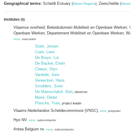
Geographical terms:
Scheldt Estuary
; Zeeschelde
[
Marine Regions
]
[
Marine R
Institutes
(5)
Vlaamse overheid; Beleidsdomein Mobiliteit en Openbare Werken; Vlaa
Openbare Werken; Departement Mobiliteit en Openbare Werken; Wat
more
, executant
Stark, Jeroen
Coen, Leen
De Bruyn, Lia
De Backer, Erwin
Claeys, Styn
Vanlede, Joris
Vereecken, Hans
Smolders, Sven
De Maerschalck, Bart
, observer
Meire, Dieter
Plancke, Yves
, project leader
Vlaams-Nederlandse Scheldecommissie (VNSC)
,
more
, proposer
Hye NV
,
more
, subcontractor
Antea Belgium nv
,
more
, subcontractor