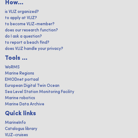
How...
is VLIZ organized?
to apply at VLIZ?
to become VLIZ-member?
does our research function?
do I ask a question?
to report a beach find?
does VLIZ handle your privacy?
Tools ...
WoRMS
Marine Regions
EMODnet portaal
European Digital Twin Ocean
Sea Level Station Monitoring Facility
Marine robotics
Marine Data Archive
Quick links
MarineInfo
Catalogus library
VLIZ-cruises