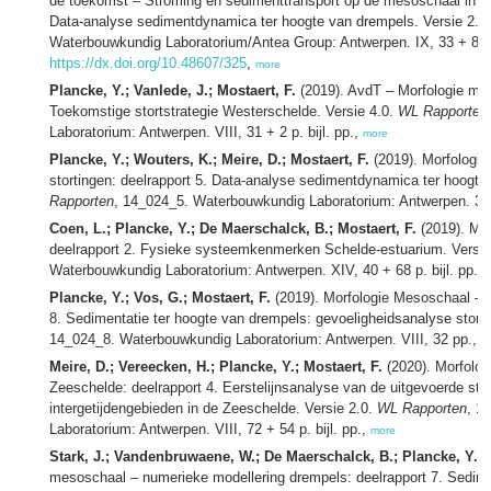
de toekomst – Stroming en sedimenttransport op de mesoschaal in he
Data‐analyse sedimentdynamica ter hoogte van drempels. Versie 2.0
Waterbouwkundig Laboratorium/Antea Group: Antwerpen. IX, 33 + 85 p
https://dx.doi.org/10.48607/325
,
more
Plancke, Y.; Vanlede, J.; Mostaert, F.
(2019). AvdT – Morfologie mes
Toekomstige stortstrategie Westerschelde. Versie 4.0.
WL Rapporten
Laboratorium: Antwerpen. VIII, 31 + 2 p. bijl. pp.,
more
Plancke, Y.; Wouters, K.; Meire, D.; Mostaert, F.
(2019). Morfologie
stortingen: deelrapport 5. Data-analyse sedimentdynamica ter hoogte 
Rapporten
, 14_024_5. Waterbouwkundig Laboratorium: Antwerpen. 38 +
Coen, L.; Plancke, Y.; De Maerschalck, B.; Mostaert, F.
(2019). Mo
deelrapport 2. Fysieke systeemkenmerken Schelde-estuarium. Versie
Waterbouwkundig Laboratorium: Antwerpen. XIV, 40 + 68 p. bijl. pp.,
Plancke, Y.; Vos, G.; Mostaert, F.
(2019). Morfologie Mesoschaal – ge
8. Sedimentatie ter hoogte van drempels: gevoeligheidsanalyse storti
14_024_8. Waterbouwkundig Laboratorium: Antwerpen. VIII, 32 pp.,
m
Meire, D.; Vereecken, H.; Plancke, Y.; Mostaert, F.
(2020). Morfolo
Zeeschelde: deelrapport 4. Eerstelijnsanalyse van de uitgevoerde st
intergetijdengebieden in de Zeeschelde. Versie 2.0.
WL Rapporten
, 1
Laboratorium: Antwerpen. VIII, 72 + 54 p. bijl. pp.,
more
Stark, J.; Vandenbruwaene, W.; De Maerschalck, B.; Plancke, Y.; M
mesoschaal – numerieke modellering drempels: deelrapport 7. Sedime