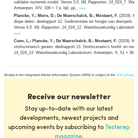
validatie numeriek model. Versie 3.0.
WL Rapporten
, 14_024_7. Wate
Antwerpen. XIV, 108 + 7 p. bijl. pp.,
more
Plancke, Y.; Meire, D.; De Maerschalck, B.; Mostaert, F.
(2019). Mo
diepe delen: deelrapport 12. Sedimentatie ter hoogte van drempels: sc
Versie 4.0.
WL Rapporten
, 14_024_12. Waterbouwkundig Laboratorium: 
more
Coen, L.; Plancke, Y.; De Maerschalck, B.; Mostaert, F.
(2019). Mo
stortscenario's geulen: deelrapport 13. Stortscenario’s hoofd- en nev
14_024_13. Waterbouwkundig Laboratorium: Antwerpen. X, 51 + 36 p. 
All data in the
Integrated Marine Information System
(IMIS) is subject to the
VLIZ privacy p
Receive our newsletter
Stay up-to-date with our latest
developments, newest projects and
upcoming events by subscribing to
Testerep
magazine
.