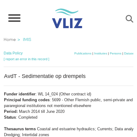
Skip
to
main
content
Breadcrumb
Home
IMIS
Data Policy
Publications
|
Institutes
|
Persons
|
Datasets
[ report an error in this record ]
AvdT - Sedimentatie op drempels
Funder identifier
: WL 14_024 (Other contract id)
Principal funding codes
: 5699 - Other Flemish public, semi-private and
pararegional institutions not mentioned elsewhere
Period:
March 2014 till June 2020
Status
: Completed
Thesaurus terms
Coastal and estuarine hydraulics; Currents; Data analysi
Dredging; Intertidal zones