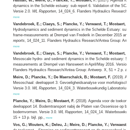
Hassan, W.; Meire, D.; Plancke, Y.; Mostaert, F.
(2017). Agenda for 
dynamics in the Schelde estuary: sub report 6. Validation of the SCAL
Versie 2.0.
WL Rapporten
, 14_024_6. Flanders Hydraulics Research: A
more
Vandebroek, E.; Claeys, S.; Plancke, Y.; Verwaest, T.; Mostaert, F.
Hydrodynamics and sediment dynamics in the Schelde Estuary: sub rep
frame‐measurements at Drempel van Frederik in December 2015 and 
reports
, 14_024_11. Flanders Hydraulics Research/Antea Group: Antwe
more
Vandebroek, E.; Claeys, S.; Plancke, Y.; Verwaest, T.; Mostaert, F.
Mesoscale hydro‐ and sediment dynamics in the Schelde estuary: Sub 
measurements at Drempel van Hansweert in April/May 2016. Version
Flanders Hydraulics Research/Antea Group: Antwerp. X, 51 + 2 p. ap
Meire, D.; Plancke, Y.; De Maerschalck, B.; Mostaert, F.
(2019). Ag
Mesoschaal: deelrapport 3. Gevoeligheidsanalyse voor morfologische
Versie 3.0.
WL Rapporten
, 14_024_3. Waterbouwkundig Laboratorium: A
more
Plancke, Y.; Meire, D.; Mostaert, F.
(2018). Agenda voor de toekoms
deelrapport 14. Bodemtransport nabij de Platen van Ossenisse op ba
bodemvormen. Versie 3.0.
WL Rapporten
, 14_024_14. Waterbouwkund
15 + 13 p. bijl. pp.,
more
Vos, G.; Wouters, K.; Deleu, J.; Meire, D.; Plancke, Y.; Verwaest, T