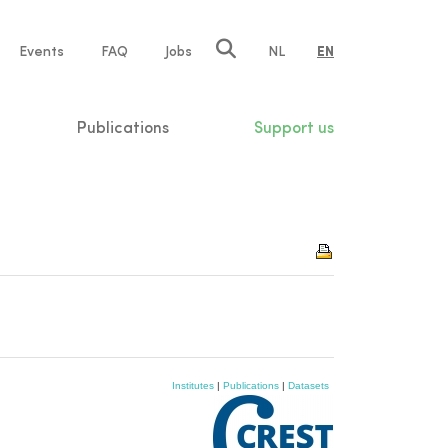
e
Events
FAQ
Jobs
NL
EN
tion
Publications
Support us
Institutes
|
Publications
|
Datasets