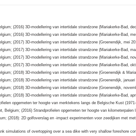
elgium; (2016) 3D-modellering van intertidale strandzone (Mariakerke-Bad, d
lgium; (2016) 3D-modellering van intertidale strandzone (Mariakerke-Bad, me
lgium; (2017) 3D-modellering van intertidale strandzone (Groenendijk, mei 2
lgium; (2017) 3D-modellering van intertidale strandzone (Mariakerke-Bad, ma
elgium; (2017) 3D-modellering van intertidale strandzone (Mariakerke-Bad, n
lgium; (2017) 3D-modellering van intertidale strandzone (Mariakerke-Bad, ok
elgium; (2018) 3D-modellering van intertidale strandzone (Groenendijk & Ma
lgium; (2018) 3D-modellering van intertidale strandzone (Groenendijk, januari
lgium; (2018) 3D-modellering van intertidale strandzone (Groenendijk, nove
lgium; (2018) 3D-modellering van intertidale strandzone (Mariakerke-Bad, apr
rofielen opgemeten ter hoogte van merktekens langs de Belgische Kust (1971
, Belgium; (2016) Strandprofielen opgemeten ter hoogte van kilometerpalen
ium; (2018): 2D golfoverslag en -impact experimenten voor zeedijken met met 
nk simulations of overtopping over a sea dike with very shallow foreshore c