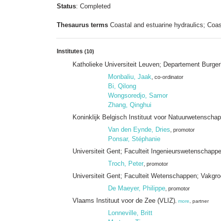
Status
: Completed
Thesaurus terms
Coastal and estuarine hydraulics; Coa
Institutes
(10)
Katholieke Universiteit Leuven; Departement Burge
Monbaliu, Jaak
, co-ordinator
Bi, Qilong
Wongsoredjo, Samor
Zhang, Qinghui
Koninklijk Belgisch Instituut voor Natuurwetenschap
Van den Eynde, Dries
, promotor
Ponsar, Stéphanie
Universiteit Gent; Faculteit Ingenieurswetenschapp
Troch, Peter
, promotor
Universiteit Gent; Faculteit Wetenschappen; Vakgr
De Maeyer, Philippe
, promotor
Vlaams Instituut voor de Zee (VLIZ)
,
more
, partner
Lonneville, Britt