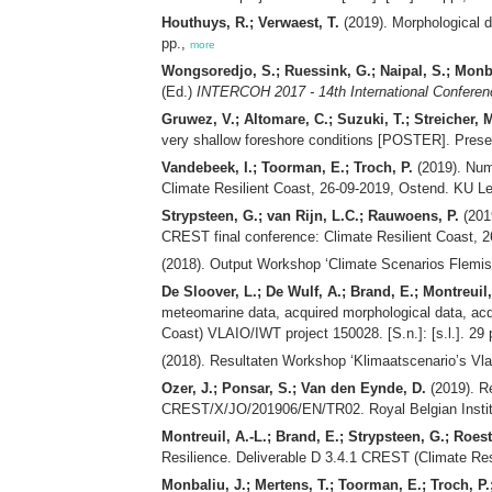
Houthuys, R.; Verwaest, T.
(2019). Morphological d
pp.,
more
Wongsoredjo, S.; Ruessink, G.; Naipal, S.; Monb
(Ed.)
INTERCOH 2017 - 14th International Conferen
Gruwez, V.; Altomare, C.; Suzuki, T.; Streicher, M
very shallow foreshore conditions [POSTER]. Presen
Vandebeek, I.; Toorman, E.; Troch, P.
(2019). Num
Climate Resilient Coast, 26-09-2019, Ostend. KU L
Strypsteen, G.; van Rijn, L.C.; Rauwoens, P.
(2019
CREST final conference: Climate Resilient Coast, 
(2018). Output Workshop ‘Climate Scenarios Flemis
De Sloover, L.; De Wulf, A.; Brand, E.; Montreuil
meteomarine data, acquired morphological data, acqu
Coast) VLAIO/IWT project 150028. [S.n.]: [s.l.]. 29 
(2018). Resultaten Workshop ‘Klimaatscenario’s V
Ozer, J.; Ponsar, S.; Van den Eynde, D.
(2019). Re
CREST/X/JO/201906/EN/TR02. Royal Belgian Institute
Montreuil, A.-L.; Brand, E.; Strypsteen, G.; Roes
Resilience. Deliverable D 3.4.1 CREST (Climate Resi
Monbaliu, J.; Mertens, T.; Toorman, E.; Troch, P