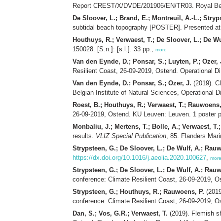
Report CREST/X/DVDE/201906/EN/TR03. Royal Belgian
De Sloover, L.; Brand, E.; Montreuil, A.-L.; Stry
subtidal beach topography [POSTER]. Presented at 
Houthuys, R.; Verwaest, T.; De Sloover, L.; De Wu
150028. [S.n.]: [s.l.]. 33 pp.,
more
Van den Eynde, D.; Ponsar, S.; Luyten, P.; Ozer, 
Resilient Coast, 26-09-2019, Ostend. Operational D
Van den Eynde, D.; Ponsar, S.; Ozer, J.
(2019). C
Belgian Institute of Natural Sciences, Operational D
Roest, B.; Houthuys, R.; Verwaest, T.; Rauwoens,
26-09-2019, Ostend. KU Leuven: Leuven. 1 poster 
Monbaliu, J.; Mertens, T.; Bolle, A.; Verwaest, T
results.
VLIZ Special Publication
, 85. Flanders Mar
Strypsteen, G.; De Sloover, L.; De Wulf, A.; Rau
https://dx.doi.org/10.1016/j.aeolia.2020.100627
,
mor
Strypsteen, G.; De Sloover, L.; De Wulf, A.; Rau
conference: Climate Resilient Coast, 26-09-2019, 
Strypsteen, G.; Houthuys, R.; Rauwoens, P.
(2019
conference: Climate Resilient Coast, 26-09-2019, 
Dan, S.; Vos, G.R.; Verwaest, T.
(2019). Flemish sh