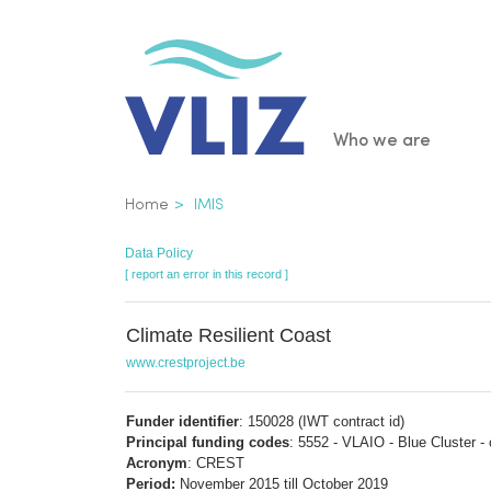
Skip
to
main
content
Main
Who we are
navigatio
Breadcrumb
Home
IMIS
Data Policy
[ report an error in this record ]
Climate Resilient Coast
www.crestproject.be
Funder identifier
: 150028 (IWT contract id)
Principal funding codes
: 5552 - VLAIO - Blue Cluster 
Acronym
: CREST
Period:
November 2015 till October 2019