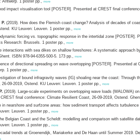
 Antwerp. 1 poster pp.,
more
ood impact visualisation tool [POSTER]. Presented at CREST final conferenc
 P.
(2019). How does the Flemish coast change? Analysis of decades of coa
Ostend. KU Leuven: Leuven. 1 poster pp.,
more
dynamic forcing vs. topographic response in the intertidal zone [POSTER]. P
s Research: Brussels. 1 poster pp.,
more
 interactions with sea dikes on shallow foreshores: A systematic approach b
 Ghent. ISBN 978-94-6355-500-5. 173 pp.,
more
uence of directional spreading on wave overtopping [POSTER]. Presented at C
rp. 1 poster pp.,
more
stigation of bound infragravity waves (IG) shoaling near the coast: Through 
t, 26-09-2019, Ostend. KU Leuven: Leuven. 1 poster pp.,
more
P.
(2019). Large-scale experiments on overtopping wave loads (WALOWA) on di
CREST final conference: Climate Resilient Coast, 26-09-2019, Ostend. Ghent
e in nearshore and surfzone areas: how sediment transport affects turbulen
euven: Leuven. 1 poster pp.,
more
he Belgian Coast and the Scheldt: modelling and comparison with satellite 
euven: Leuven. 1 poster pp.,
more
ecadal trends at Groenendijk, Mariakerke and De Haan until Summer 2019. Del
e