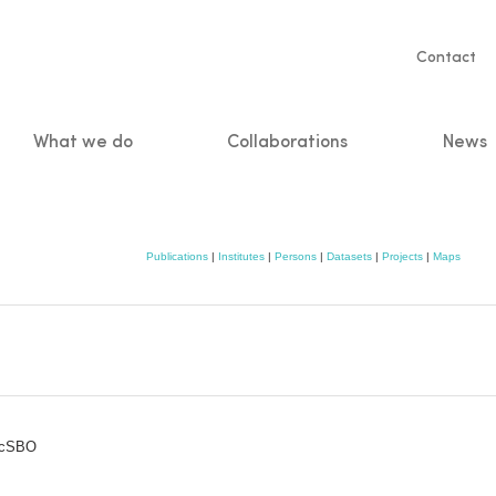
Servic
Contact
naviga
What we do
Collaborations
News
n
Publications
|
Institutes
|
Persons
|
Datasets
|
Projects
|
Maps
- cSBO