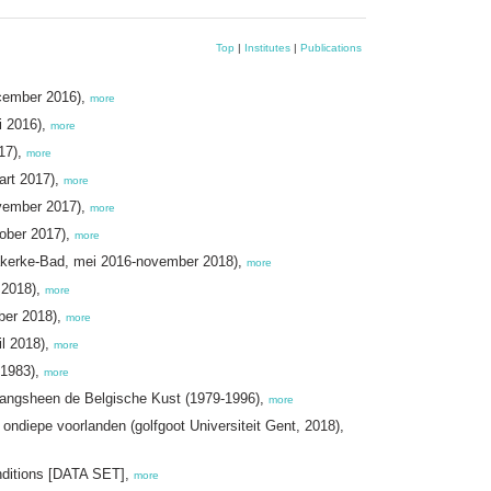
Top
|
Institutes
|
Publications
ecember 2016),
more
i 2016),
more
017),
more
art 2017),
more
ovember 2017),
more
tober 2017),
more
riakerke-Bad, mei 2016-november 2018),
more
 2018),
more
mber 2018),
more
il 2018),
more
-1983),
more
 langsheen de Belgische Kust (1979-1996),
more
ondiepe voorlanden (golfgoot Universiteit Gent, 2018),
onditions [DATA SET],
more