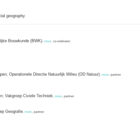
stal geography
rlijke Bouwkunde (BWK)
,
more
, co-ordinator
pen; Operationele Directie Natuurlijk Milieu (OD Natuur)
,
more
, partner
en; Vakgroep Civiele Techniek
,
more
, partner
oep Geografie
,
more
, partner