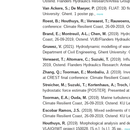
Ostend. Flanders Hydraulics Research/Antea Group:
Van Ackere, S.; De Maeyer, P.
(2019). FLIAT: 3D fl
University: Ghent. 1 poster pp.,
more
Roest, B.; Houthuys, R.; Verwaest, T.; Rauwoens,
conference: Climate Resilient Coast, 26-09-2019, 
Brand, E.; Montreuil, A-L.; Chen, M.
(2019). Hydro
Coast, 26-09-2019, Ostend. VUB/Flanders Hydraulic
Gruwez, V.
(2021). Hydrodynamic modelling of wave
Department of Civil Engineering, Ghent University:
Verwaest, T.; Altomare, C.; Suzuki, T.
(2019). Infl
2019, Ostend. Flanders Hydraulics Research: Antwe
Zhang, Q.; Toorman, E.; Monbaliu, J.
(2019). Inve
at CREST final conference: Climate Resilient Coas
Streicher, M.; Suzuki, T.; Kortenhaus, A.; Troch, 
hydrostatic force estimate [POSTER]. Presented at 
Toorman, E.A.; Ouda, M.
(2019). Marine turbulenc
Climate Resilient Coast, 26-09-2019, Ostend. KU L
Escobar Ramos, J.S.
(2019). Mixed sediments of t
Climate Resilient Coast, 26-09-2019, Ostend. KU L
Houthuys, R.
(2019). Morphological analysis and d
VLAIO/IWT project 150028. [S.n.]: [s.l.]. 35 pp.,
mor