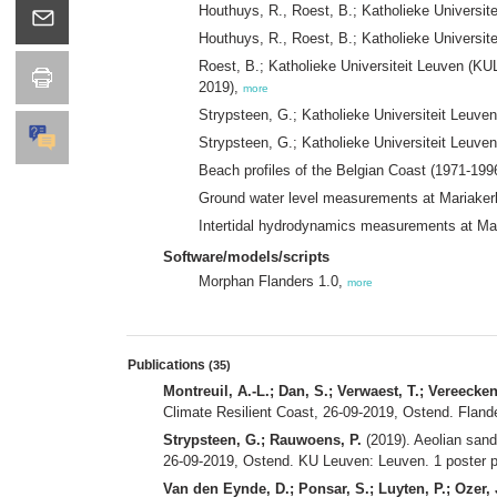
Houthuys, R., Roest, B.; Katholieke Universit
Houthuys, R., Roest, B.; Katholieke Universit
Roest, B.; Katholieke Universiteit Leuven (KU
2019),
more
Strypsteen, G.; Katholieke Universiteit Leuve
Strypsteen, G.; Katholieke Universiteit Leuve
Beach profiles of the Belgian Coast (1971-199
Ground water level measurements at Mariake
Intertidal hydrodynamics measurements at Ma
Software/models/scripts
Morphan Flanders 1.0,
more
Publications
(35)
Montreuil, A.-L.; Dan, S.; Verwaest, T.; Vereecke
Climate Resilient Coast, 26-09-2019, Ostend. Flan
Strypsteen, G.; Rauwoens, P.
(2019). Aeolian sand
26-09-2019, Ostend. KU Leuven: Leuven. 1 poster 
Van den Eynde, D.; Ponsar, S.; Luyten, P.; Ozer, 