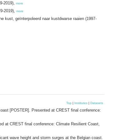
79-2019),
more
79-2019),
more
he kust, geïnterpoleerd naar kustdwarse raaien (1997-
Top
|
Institutes
|
Datasets
n coast [POSTER]. Presented at CREST final conference:
ed at CREST final conference: Climate Resilient Coast,
ficant wave height and storm surges at the Belgian coast.