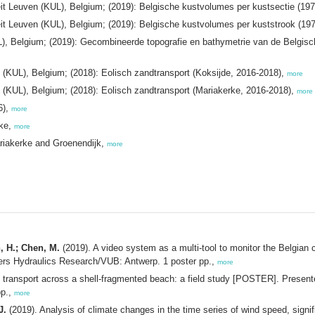
eit Leuven (KUL), Belgium; (2019): Belgische kustvolumes per kustsectie (19
eit Leuven (KUL), Belgium; (2019): Belgische kustvolumes per kuststrook (19
L), Belgium; (2019): Gecombineerde topografie en bathymetrie van de Belgisc
n (KUL), Belgium; (2018): Eolisch zandtransport (Koksijde, 2016-2018),
more
n (KUL), Belgium; (2018): Eolisch zandtransport (Mariakerke, 2016-2018),
more
6),
more
rke,
more
riakerke and Groenendijk,
more
n, H.; Chen, M.
(2019). A video system as a multi-tool to monitor the Belgia
ders Hydraulics Research/VUB: Antwerp. 1 poster pp.,
more
 transport across a shell-fragmented beach: a field study [POSTER]. Present
pp.,
more
J.
(2019). Analysis of climate changes in the time series of wind speed, signi