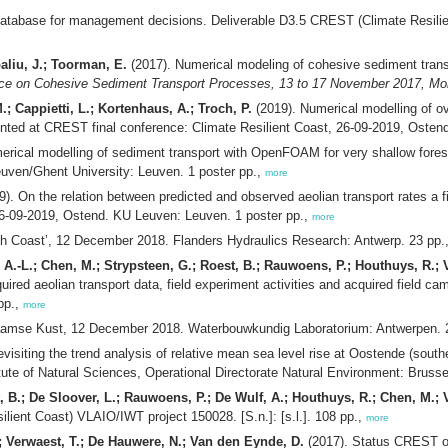
atabase for management decisions. Deliverable D3.5 CREST (Climate Resilient
aliu, J.; Toorman, E.
(2017). Numerical modeling of cohesive sediment tran
ce on Cohesive Sediment Transport Processes, 13 to 17 November 2017, Mon
.; Cappietti, L.; Kortenhaus, A.; Troch, P.
(2019). Numerical modelling of ov
ted at CREST final conference: Climate Resilient Coast, 26-09-2019, Ostend
erical modelling of sediment transport with OpenFOAM for very shallow for
euven/Ghent University: Leuven. 1 poster pp.,
more
). On the relation between predicted and observed aeolian transport rates a 
26-09-2019, Ostend. KU Leuven: Leuven. 1 poster pp.,
more
h Coast’, 12 December 2018. Flanders Hydraulics Research: Antwerp. 23 pp.
, A.-L.; Chen, M.; Strypsteen, G.; Roest, B.; Rauwoens, P.; Houthuys, R.; 
ired aeolian transport data, field experiment activities and acquired field c
pp.,
more
laamse Kust, 12 December 2018. Waterbouwkundig Laboratorium: Antwerpen. 
visiting the trend analysis of relative mean sea level rise at Oostende (sout
 of Natural Sciences, Operational Directorate Natural Environment: Brussel
t, B.; De Sloover, L.; Rauwoens, P.; De Wulf, A.; Houthuys, R.; Chen, M.; 
lient Coast) VLAIO/IWT project 150028. [S.n.]: [s.l.]. 108 pp.,
more
.; Verwaest, T.; De Hauwere, N.; Van den Eynde, D.
(2017). Status CREST on