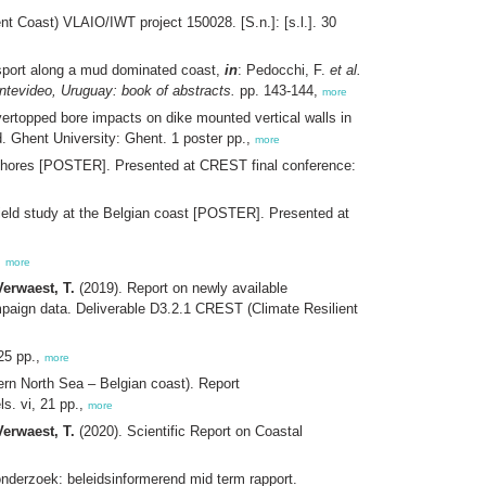
 Coast) VLAIO/IWT project 150028. [S.n.]: [s.l.]. 30
sport along a mud dominated coast,
in
: Pedocchi, F.
et al.
tevideo, Uruguay: book of abstracts.
pp. 143-144,
more
ertopped bore impacts on dike mounted vertical walls in
. Ghent University: Ghent. 1 poster pp.,
more
eshores [POSTER]. Presented at CREST final conference:
field study at the Belgian coast [POSTER]. Presented at
,
more
Verwaest, T.
(2019). Report on newly available
ampaign data. Deliverable D3.2.1 CREST (Climate Resilient
25 pp.,
more
hern North Sea – Belgian coast). Report
s. vi, 21 pp.,
more
Verwaest, T.
(2020). Scientific Report on Coastal
derzoek: beleidsinformerend mid term rapport.