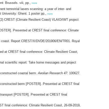
: Brussels. viii, pp.,
more
nt terrestrial lasers scanning: a year of inter- and
 University: Ghent. 1 poster pp.,
more
 (2) CREST (Climate Resilient Coast) VLAIO/IWT project
OSTER]. Presented at CREST final conference: Climate
lgian coast. Report CREST/X/DVDE/201906/EN/TR01. Royal
ed at CREST final conference: Climate Resilient Coast,
al scientific report: Take home messages and project
ly constructed coastal berm.
Aeolian Research 47
: 100627.
lly constructed berm [POSTER]. Presented at CREST final
an transport [POSTER]. Presented at CREST final
T final conference: Climate Resilient Coast, 26-09-2019,