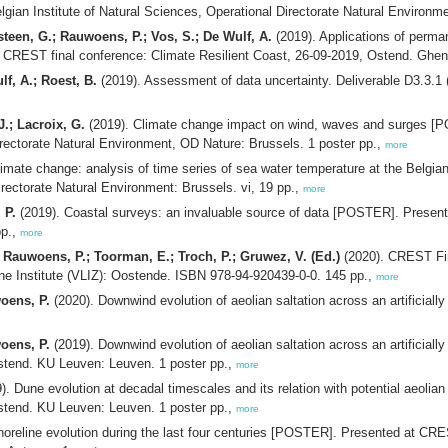
 Institute of Natural Sciences, Operational Directorate Natural Environment
psteen, G.; Rauwoens, P.; Vos, S.; De Wulf, A.
(2019). Applications of permane
CREST final conference: Climate Resilient Coast, 26-09-2019, Ostend. Ghent
lf, A.; Roest, B.
(2019). Assessment of data uncertainty. Deliverable D3.3.1
J.; Lacroix, G.
(2019). Climate change impact on wind, waves and surges [P
irectorate Natural Environment, OD Nature: Brussels. 1 poster pp.,
more
limate change: analysis of time series of sea water temperature at the Be
irectorate Natural Environment: Brussels. vi, 19 pp.,
more
 P.
(2019). Coastal surveys: an invaluable source of data [POSTER]. Present
pp.,
more
.; Rauwoens, P.; Toorman, E.; Troch, P.; Gruwez, V. (Ed.)
(2020). CREST Fin
ine Institute (VLIZ): Oostende. ISBN 978-94-920439-0-0. 145 pp.,
more
woens, P.
(2020). Downwind evolution of aeolian saltation across an artificial
e
woens, P.
(2019). Downwind evolution of aeolian saltation across an artificia
Ostend. KU Leuven: Leuven. 1 poster pp.,
more
). Dune evolution at decadal timescales and its relation with potential aeoli
Ostend. KU Leuven: Leuven. 1 poster pp.,
more
oreline evolution during the last four centuries [POSTER]. Presented at CRES