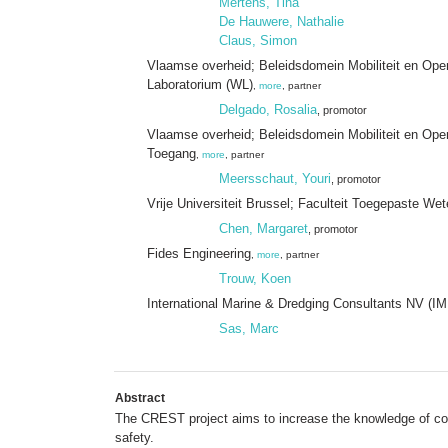
Mertens, Tina
De Hauwere, Nathalie
Claus, Simon
Vlaamse overheid; Beleidsdomein Mobiliteit en Op
Laboratorium (WL)
,
more
, partner
Delgado, Rosalia
, promotor
Vlaamse overheid; Beleidsdomein Mobiliteit en Ope
Toegang
,
more
, partner
Meersschaut, Youri
, promotor
Vrije Universiteit Brussel; Faculteit Toegepaste
Chen, Margaret
, promotor
Fides Engineering
,
more
, partner
Trouw, Koen
International Marine & Dredging Consultants NV (I
Sas, Marc
Abstract
The CREST project aims to increase the knowledge of coas
safety.