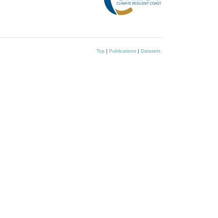
Top
|
Publications
|
Datasets