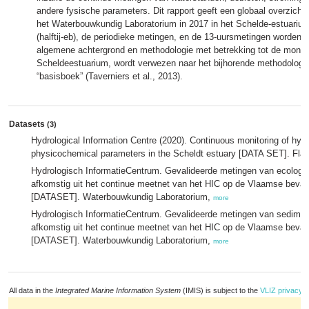
andere fysische parameters. Dit rapport geeft een globaal overzicht 
het Waterbouwkundig Laboratorium in 2017 in het Schelde-estuariu
(halftij-eb), de periodieke metingen, en de 13-uursmetingen worden 
algemene achtergrond en methodologie met betrekking tot de monitor
Scheldeestuarium, wordt verwezen naar het bijhorende methodolo
“basisboek” (Taverniers et al., 2013).
Datasets
(3)
Hydrological Information Centre (2020). Continuous monitoring of hy
physicochemical parameters in the Scheldt estuary [DATA SET]. Fla
Hydrologisch InformatieCentrum. Gevalideerde metingen van ecologi
afkomstig uit het continue meetnet van het HIC op de Vlaamse bevaa
[DATASET]. Waterbouwkundig Laboratorium,
more
Hydrologisch InformatieCentrum. Gevalideerde metingen van sedimen
afkomstig uit het continue meetnet van het HIC op de Vlaamse bevaa
[DATASET]. Waterbouwkundig Laboratorium,
more
All data in the
Integrated Marine Information System
(IMIS) is subject to the
VLIZ privacy p