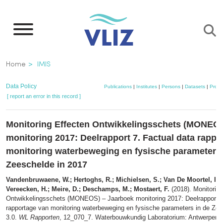
Skip
to
main
content
Breadcrumb
Home
IMIS
Data Policy
Publications
|
Institutes
|
Persons
|
Datasets
|
Proje
[ report an error in this record ]
Monitoring Effecten Ontwikkelingsschets (MONEO
monitoring 2017: Deelrapport 7. Factual data rapp
monitoring waterbeweging en fysische parameters 
Zeeschelde in 2017
Vandenbruwaene, W.; Hertoghs, R.; Michielsen, S.; Van De Moortel, I.; 
Vereecken, H.; Meire, D.; Deschamps, M.; Mostaert, F.
(2018). Monitorin
Ontwikkelingsschets (MONEOS) – Jaarboek monitoring 2017: Deelrapport 7
rapportage van monitoring waterbeweging en fysische parameters in de Zee
3.0.
WL Rapporten
, 12_070_7. Waterbouwkundig Laboratorium: Antwerpen. 11