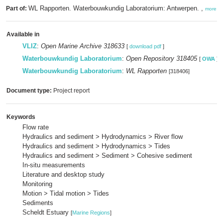
WL Rapporten. Waterbouwkundig Laboratorium: Antwerpen. ,
Part of:
more
Available in
VLIZ
:
Open Marine Archive 318633
[
download pdf
]
Waterbouwkundig Laboratorium
:
Open Repository 318405
[
OWA
]
Waterbouwkundig Laboratorium
:
WL Rapporten
[318406]
Document type:
Project report
Keywords
Flow rate
Hydraulics and sediment > Hydrodynamics > River flow
Hydraulics and sediment > Hydrodynamics > Tides
Hydraulics and sediment > Sediment > Cohesive sediment
In-situ measurements
Literature and desktop study
Monitoring
Motion > Tidal motion > Tides
Sediments
Scheldt Estuary
[
Marine Regions
]