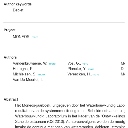
Author keywords
Debiet
Project
MONEOS,
more
Authors
Vandenbruwaene, W.
Vos, G.
Meir
,
more
,
more
Hertoghs, R.
Plancke, Y.
Des
,
more
Michielsen, S.
Vereecken, H.
Most
,
more
,
more
Van De Moortel, I.
Abstract
Het Moneos-jaarboek, uitgegeven door het Waterbouwkundig Laborat
resultaten van de systeemmonitoring in het Schelde-estuarium uitge
Waterbouwkundig Laboratorium in het kader van de “Ontwikkelingss
Schelde-estuarium (OS-2010). Achtereenvolgens worden de meetge
inzake de continue metingen van waterstanden, debieten, stromingen, s