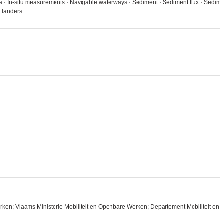
ta · In-situ measurements · Navigable waterways · Sediment · Sediment flux · Se
 Flanders
rken; Vlaams Ministerie Mobiliteit en Openbare Werken; Departement Mobiliteit