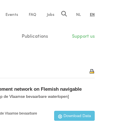
e
Events
FAQ
Jobs
NL
EN
tion
Publications
Support us
ement network on Flemish navigable
 op de Vlaamse bevaarbare waterlopen]
p de Vlaamse bevaarbare
Download Data