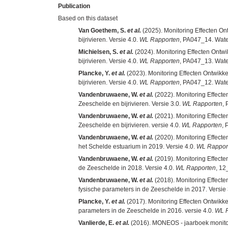
Publication
Based on this dataset
Van Goethem, S.
et al.
(2025). Monitoring Effecten O
bijrivieren. Versie 4.0.
WL Rapporten
, PA047_14. Wate
Michielsen, S.
et al.
(2024). Monitoring Effecten Ontw
bijrivieren. Versie 4.0.
WL Rapporten
, PA047_13. Wate
Plancke, Y.
et al.
(2023). Monitoring Effecten Ontwikk
bijrivieren. Versie 4.0.
WL Rapporten
, PA047_12. Wate
Vandenbruwaene, W.
et al.
(2022). Monitoring Effect
Zeeschelde en bijrivieren. Versie 3.0.
WL Rapporten
,
Vandenbruwaene, W.
et al.
(2021). Monitoring Effect
Zeeschelde en bijrivieren. versie 4.0.
WL Rapporten
, 
Vandenbruwaene, W.
et al.
(2020). Monitoring Effect
het Schelde estuarium in 2019. Versie 4.0.
WL Rappor
Vandenbruwaene, W.
et al.
(2019). Monitoring Effect
de Zeeschelde in 2018. Versie 4.0.
WL Rapporten
, 12
Vandenbruwaene, W.
et al.
(2018). Monitoring Effect
fysische parameters in de Zeeschelde in 2017. Versie 
Plancke, Y.
et al.
(2017). Monitoring Effecten Ontwikk
parameters in de Zeeschelde in 2016. versie 4.0.
WL 
Vanlierde, E.
et al.
(2016). MONEOS - jaarboek monitor