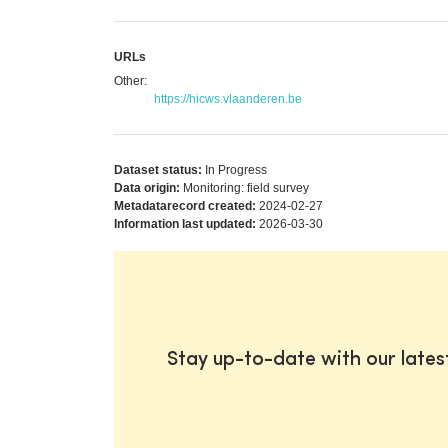
URLs
Other:
https://hicws.vlaanderen.be
Dataset status:
In Progress
Data origin:
Monitoring: field survey
Metadatarecord created:
2024-02-27
Information last updated:
2026-03-30
Stay up-to-date with our late