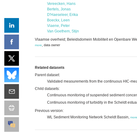
Vereecken, Hans
Bertels, Jonas
D'Haeseleer, Erika
Boeckx, Leen
Viaene, Peter
Van Goethem, Stijn
Vlaamse overheid; Beleidsdomein Mobiliteit en Openbare We
,
data owner
more
Related datasets
Parent dataset:
Validated measurements from the continuous HIC-me
Child datasets:
Continuous monitoring of suspended sediment concentr
Continuous monitoring of turbidity in the Scheldt estua
Previous version:
WL Sediment Monitoring Network Scheldt Bassin,
mor