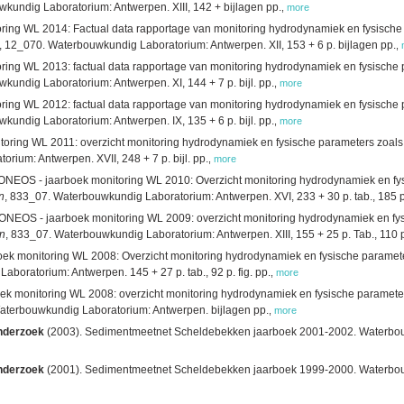
kundig Laboratorium: Antwerpen. XIII, 142 + bijlagen pp.
,
more
ing WL 2014: Factual data rapportage van monitoring hydrodynamiek en fysische
, 12_070. Waterbouwkundig Laboratorium: Antwerpen. XII, 153 + 6 p. bijlagen pp.
,
ing WL 2013: factual data rapportage van monitoring hydrodynamiek en fysische
kundig Laboratorium: Antwerpen. XI, 144 + 7 p. bijl. pp.
,
more
ing WL 2012: factual data rapportage van monitoring hydrodynamiek en fysische
kundig Laboratorium: Antwerpen. IX, 135 + 6 p. bijl. pp.
,
more
oring WL 2011: overzicht monitoring hydrodynamiek en fysische parameters zoals
rium: Antwerpen. XVII, 248 + 7 p. bijl. pp.
,
more
ONEOS - jaarboek monitoring WL 2010: Overzicht monitoring hydrodynamiek en fys
n
, 833_07. Waterbouwkundig Laboratorium: Antwerpen. XVI, 233 + 30 p. tab., 185 p.
ONEOS - jaarboek monitoring WL 2009: overzicht monitoring hydrodynamiek en fys
n
, 833_07. Waterbouwkundig Laboratorium: Antwerpen. XIII, 155 + 25 p. Tab., 110 p.
k monitoring WL 2008: Overzicht monitoring hydrodynamiek en fysische paramet
boratorium: Antwerpen. 145 + 27 p. tab., 92 p. fig. pp.
,
more
k monitoring WL 2008: overzicht monitoring hydrodynamiek en fysische paramete
aterbouwkundig Laboratorium: Antwerpen. bijlagen pp.
,
more
nderzoek
(2003). Sedimentmeetnet Scheldebekken jaarboek 2001-2002. Waterbou
nderzoek
(2001). Sedimentmeetnet Scheldebekken jaarboek 1999-2000. Waterbou