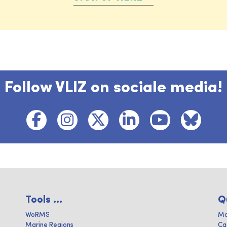
Follow VLIZ on sociale media!
Tools ...
Q
WoRMS
Ma
Marine Regions
Ca