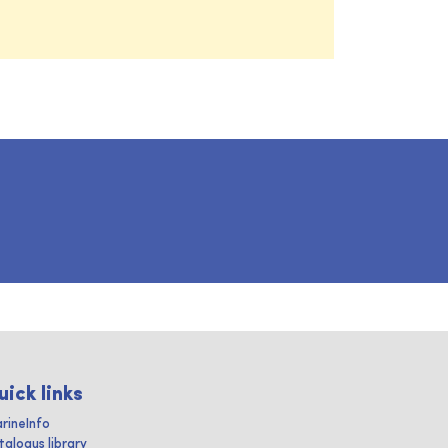
uick links
rineInfo
talogus library