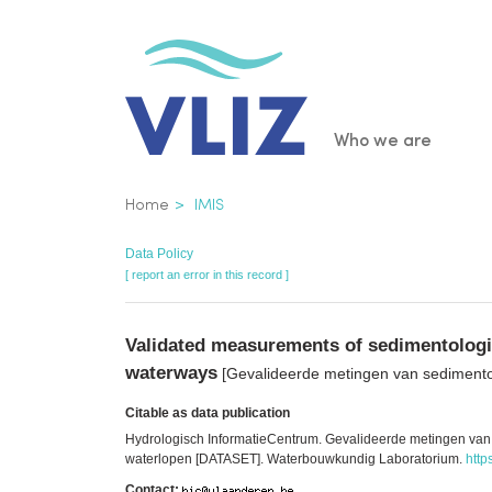
Skip
to
main
content
Main
Who we are
navigatio
Breadcrumb
Home
IMIS
Data Policy
[ report an error in this record ]
Validated measurements of sedimentologi
waterways
[Gevalideerde metingen van sedimentol
Citable as data publication
Hydrologisch InformatieCentrum. Gevalideerde metingen van 
waterlopen [DATASET]. Waterbouwkundig Laboratorium.
http
Contact: