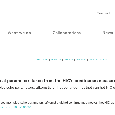
Servic
Contact
naviga
What we do
Collaborations
News
n
Publications
|
Institutes
|
Persons
|
Datasets
|
Projects
|
Maps
cal parameters taken from the HIC's continuous measur
ogische parameters, afkomstig uit het continue meetnet van het HIC
sedimentologische parameters, afkomstig uit het continue meetnet van het HIC o
s://doi.org/10.82506/20