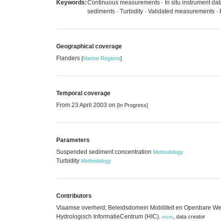
Keywords:
Continuous measurements · In situ instrument da
sediments · Turbidity · Validated measurements ·
Geographical coverage
Flanders
[
Marine Regions
]
Temporal coverage
From 23 April 2003 on
[In Progress]
Parameters
Suspended sediment concentration
Methodology
Turbidity
Methodology
Contributors
Vlaamse overheid; Beleidsdomein Mobiliteit en Openbare We
Hydrologisch InformatieCentrum (HIC)
,
data creator
,
more