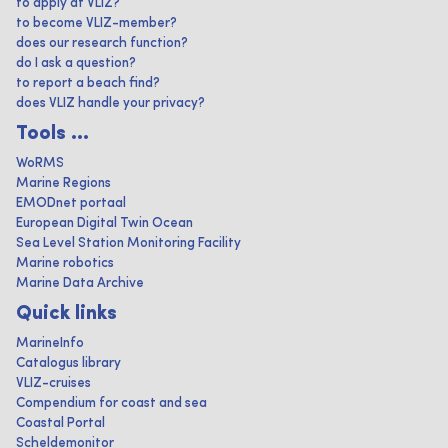
to apply at VLIZ?
to become VLIZ-member?
does our research function?
do I ask a question?
to report a beach find?
does VLIZ handle your privacy?
Tools ...
WoRMS
Marine Regions
EMODnet portaal
European Digital Twin Ocean
Sea Level Station Monitoring Facility
Marine robotics
Marine Data Archive
Quick links
MarineInfo
Catalogus library
VLIZ-cruises
Compendium for coast and sea
Coastal Portal
Scheldemonitor