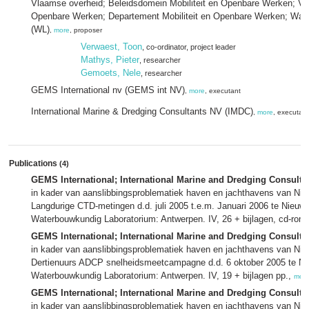
Vlaamse overheid; Beleidsdomein Mobiliteit en Openbare Werken; Vlaa
Openbare Werken; Departement Mobiliteit en Openbare Werken; Wat
(WL)
,
more
, proposer
Verwaest, Toon
, co-ordinator
, project leader
Mathys, Pieter
, researcher
Gemoets, Nele
, researcher
GEMS International nv (GEMS int NV)
,
more
, executant
International Marine & Dredging Consultants NV (IMDC)
,
more
, executant
Publications
(4)
GEMS International; International Marine and Dredging Consulta
in kader van aanslibbingsproblematiek haven en jachthavens van Nieu
Langdurige CTD-metingen d.d. juli 2005 t.e.m. Januari 2006 te Nieuwp
Waterbouwkundig Laboratorium: Antwerpen. IV, 26 + bijlagen, cd-rom 
GEMS International; International Marine and Dredging Consulta
in kader van aanslibbingsproblematiek haven en jachthavens van Nieu
Dertienuurs ADCP snelheidsmeetcampagne d.d. 6 oktober 2005 te Nie
Waterbouwkundig Laboratorium: Antwerpen. IV, 19 + bijlagen pp.,
mor
GEMS International; International Marine and Dredging Consulta
in kader van aanslibbingsproblematiek haven en jachthavens van Nieu