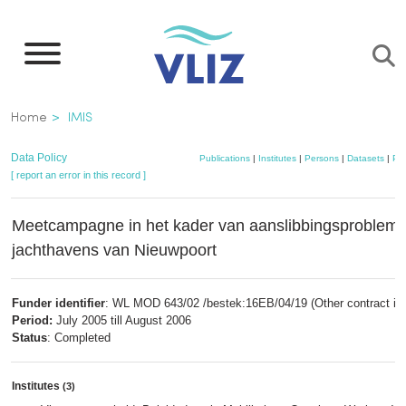
Skip
to
main
content
Breadcrumb
Home
IMIS
Data Policy
Publications
|
Institutes
|
Persons
|
Datasets
|
Pro
[ report an error in this record ]
Meetcampagne in het kader van aanslibbingsproblema
jachthavens van Nieuwpoort
Funder identifier
: WL MOD 643/02 /bestek:16EB/04/19 (Other contract id)
Period:
July 2005 till August 2006
Status
: Completed
Institutes
(3)