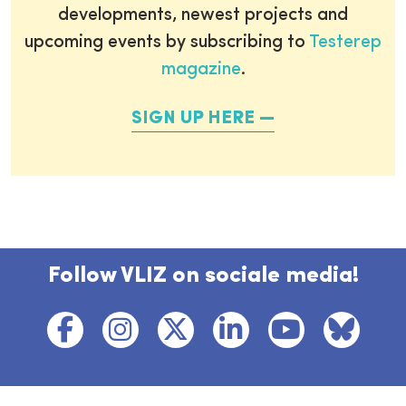
developments, newest projects and
upcoming events by subscribing to
Testerep
magazine
.
SIGN UP HERE
Follow VLIZ on sociale media!