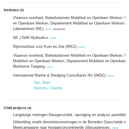
Institutes
(5)
Vlaamse overheid; Beleidsdomein Mobiliteit en Openbare Werken; Vlaa
en Openbare Werken; Departement Mobiliteit en Openbare Werken; 
Laboratorium (WL)
,
more
, proposer
WL | Delft Hydraulics
,
more
Rijksinstituut voor Kust en Zee (RIKZ)
,
more
Vlaamse overheid; Beleidsdomein Mobiliteit en Openbare Werken; Vl
Mobiliteit en Openbare Werken; Departement Mobiliteit en Openbare 
Maritieme Toegang
,
more
International Marine & Dredging Consultants NV (IMDC)
,
more
Sas, Marc
Martens, Chantal
Child projects
(4)
Langdurige metingen Deurganckdok: opvolging en analyse aanslibbin
Uitbreiding studie densiteitsstromingen in de Beneden Zeeschelde in
Meetcampagne naar hooggeconcentreerde slibsuspensies,
more