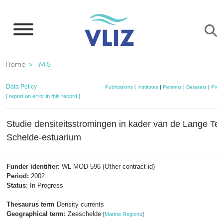
Skip
to
main
content
Breadcrumb
Home
IMIS
Data Policy
Publications
|
Institutes
|
Persons
|
Datasets
|
Proje
[ report an error in this record ]
Studie densiteitsstromingen in kader van de Lange Ter
Schelde-estuarium
Funder identifier
: WL MOD 596 (Other contract id)
Period:
2002
Status
: In Progress
Thesaurus term
Density currents
Geographical term:
Zeeschelde
[
Marine Regions
]