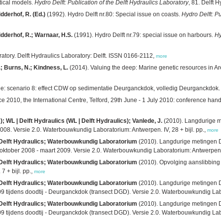
tical models.
Hydro Delft: Publication of the Delft Hydraulics Laboratory
, 81. Delft 
dderhof, R. (Ed.)
(1992). Hydro Delft nr.80: Special issue on coasts.
Hydro Delft: Pu
idderhof, R.; Warnaar, H.S.
(1991). Hydro Delft nr.79: special issue on harbours.
Hy
ratory. Delft Hydraulics Laboratory: Delft. ISSN 0166-2112,
more
.; Burns, N.; Kindness, L.
(2014). Valuing the deep: Marine genetic resources in A
: scenario 8: effect CDW op sedimentatie Deurganckdok, volledig Deurganckdok. Ver
010, the International Centre, Telford, 29th June - 1 July 2010: conference hand
 WL | Delft Hydraulics (WL | Delft Hydraulics); Vanlede, J.
(2010). Langdurige m
08. Versie 2.0. Waterbouwkundig Laboratorium: Antwerpen. IV, 28 + bijl. pp.,
more
| Delft Hydraulics; Waterbouwkundig Laboratorium
(2010). Langdurige metingen D
oktober 2008 - maart 2009. Versie 2.0. Waterbouwkundig Laboratorium: Antwerpen. I
| Delft Hydraulics; Waterbouwkundig Laboratorium
(2010). Opvolging aanslibbing
 + bijl. pp.,
more
| Delft Hydraulics; Waterbouwkundig Laboratorium
(2010). Langdurige metingen D
 tijdens doodtij - Deurganckdok (transect DGD). Versie 2.0. Waterbouwkundig Labor
| Delft Hydraulics; Waterbouwkundig Laboratorium
(2010). Langdurige metingen D
 tijdens doodtij - Deurganckdok (transect DGD). Versie 2.0. Waterbouwkundig Labor