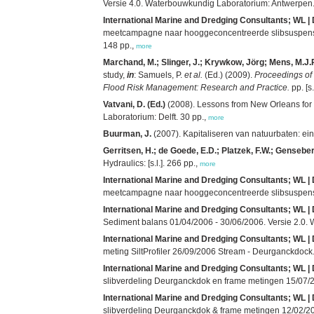
Versie 4.0. Waterbouwkundig Laboratorium: Antwerpen. 
International Marine and Dredging Consultants; WL | D
meetcampagne naar hooggeconcentreerde slibsuspensies
148 pp.,
more
Marchand, M.; Slinger, J.; Krywkow, Jörg; Mens, M.J.P.
study,
in
: Samuels, P.
et al.
(Ed.) (2009).
Proceedings of
Flood Risk Management: Research and Practice.
pp. [s.
Vatvani, D. (Ed.)
(2008). Lessons from New Orleans for 
Laboratorium: Delft. 30 pp.,
more
Buurman, J.
(2007). Kapitaliseren van natuurbaten: ein
Gerritsen, H.; de Goede, E.D.; Platzek, F.W.; Genseber
Hydraulics: [s.l.]. 266 pp.,
more
International Marine and Dredging Consultants; WL | 
meetcampagne naar hooggeconcentreerde slibsuspensi
International Marine and Dredging Consultants; WL | 
Sediment balans 01/04/2006 - 30/06/2006. Versie 2.0. 
International Marine and Dredging Consultants; WL | 
meting SiltProfiler 26/09/2006 Stream - Deurganckdock.
International Marine and Dredging Consultants; WL | 
slibverdeling Deurganckdok en frame metingen 15/07/20
International Marine and Dredging Consultants; WL | 
slibverdeling Deurganckdok & frame metingen 12/02/200