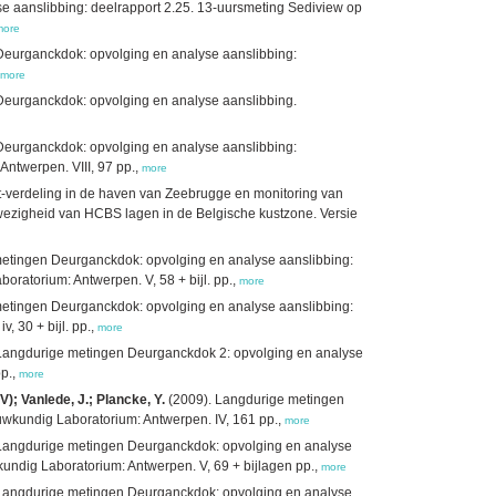
 aanslibbing: deelrapport 2.25. 13-uursmeting Sediview op
more
eurganckdok: opvolging en analyse aanslibbing:
more
eurganckdok: opvolging en analyse aanslibbing.
eurganckdok: opvolging en analyse aanslibbing:
ntwerpen. VIII, 97 pp.,
more
t-verdeling in de haven van Zeebrugge en monitoring van
nwezigheid van HCBS lagen in de Belgische kustzone. Versie
etingen Deurganckdok: opvolging en analyse aanslibbing:
oratorium: Antwerpen. V, 58 + bijl. pp.,
more
etingen Deurganckdok: opvolging en analyse aanslibbing:
 30 + bijl. pp.,
more
Langdurige metingen Deurganckdok 2: opvolging en analyse
pp.,
more
); Vanlede, J.; Plancke, Y.
(2009). Langdurige metingen
uwkundig Laboratorium: Antwerpen. IV, 161 pp.,
more
Langdurige metingen Deurganckdok: opvolging en analyse
kundig Laboratorium: Antwerpen. V, 69 + bijlagen pp.,
more
Langdurige metingen Deurganckdok: opvolging en analyse