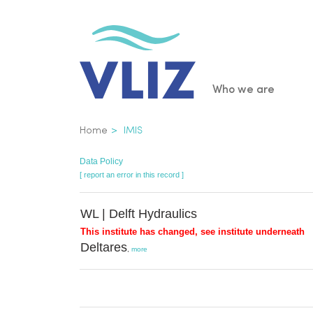
Skip
to
main
content
Main
Who we are
navigatio
Breadcrumb
Home
IMIS
Data Policy
[ report an error in this record ]
WL | Delft Hydraulics
This institute has changed, see institute underneath
Deltares
,
more