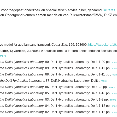
ut voor toegepast onderzoek en specialistisch advies rijker, genaamd
Deltares
w en Ondergrond vormen samen met delen van Rijkswaterstaat/DWW, RIKZ en R
tive model for aeolian sand transport.
Coast. Eng. 156
: 103600.
https://dx.doi.org/
lder, T.; Vanlede, J.
(2006). A heuristic formula for turbulence-induced flocculatio
more
 the Delft Hydraulics Laboratory
, 90. Delft Hydraulics Laboratory: Delft. 1-20 pp.,
mor
 the Delft Hydraulics Laboratory
, 89. Delft Hydraulics Laboratory: Delft. 1-12 pp.,
mor
 the Delft Hydraulics Laboratory
, 88. Delft Hydraulics Laboratory: Delft. 1-11 pp.,
mor
 the Delft Hydraulics Laboratory
, 87. Delft Hydraulics Laboratory: Delft. ,
more
 the Delft Hydraulics Laboratory
, 86. Delft Hydraulics Laboratory: Delft. 28 pp.,
more
 the Delft Hydraulics Laboratory
, 85. Delft Hydraulics Laboratory: Delft. 1-16 pp.,
mor
 the Delft Hydraulics Laboratory
, 83. Delft Hydraulics Laboratory: Delft. 1-9 pp.,
more
 the Delft Hydraulics Laboratory
, 84. Delft Hydraulics Laboratory: Delft. 1-12 pp.,
mor
 the Delft Hydraulics Laboratory
, 82. Delft Hydraulics Laboratory: Delft. 1-12 pp.,
mor