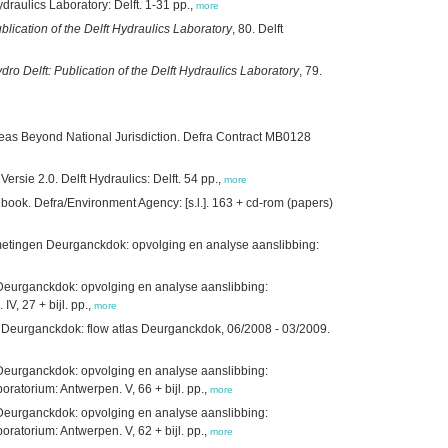
Hydraulics Laboratory: Delft. 1-31 pp.,
more
blication of the Delft Hydraulics Laboratory
, 80. Delft
dro Delft: Publication of the Delft Hydraulics Laboratory
, 79.
reas Beyond National Jurisdiction. Defra Contract MB0128
sie 2.0. Delft Hydraulics: Delft. 54 pp.,
more
book. Defra/Environment Agency: [s.l.]. 163 + cd-rom (papers)
etingen Deurganckdok: opvolging en analyse aanslibbing:
eurganckdok: opvolging en analyse aanslibbing:
V, 27 + bijl. pp.,
more
 Deurganckdok: flow atlas Deurganckdok, 06/2008 - 03/2009.
eurganckdok: opvolging en analyse aanslibbing:
atorium: Antwerpen. V, 66 + bijl. pp.,
more
eurganckdok: opvolging en analyse aanslibbing:
atorium: Antwerpen. V, 62 + bijl. pp.,
more