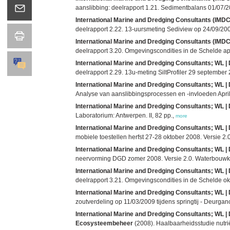
aanslibbing: deelrapport 1.21. Sedimentbalans 01/07/2
International Marine and Dredging Consultants (IMDC);
deelrapport 2.22. 13-uursmeting Sediview op 24/09/2008
International Marine and Dredging Consultants (IMDC);
deelrapport 3.20. Omgevingscondities in de Schelde apr
International Marine and Dredging Consultants; WL 
deelrapport 2.29. 13u-meting SiltProfiler 29 september
International Marine and Dredging Consultants; WL | 
Analyse van aanslibbingsprocessen en -invloeden April 
International Marine and Dredging Consultants; WL | 
Laboratorium: Antwerpen. II, 82 pp.,
more
International Marine and Dredging Consultants; WL | 
mobiele toestellen herfst 27-28 oktober 2008. Versie 2.
International Marine and Dredging Consultants; WL | 
neervorming DGD zomer 2008. Versie 2.0. Waterbouwkun
International Marine and Dredging Consultants; WL 
deelrapport 3.21. Omgevingscondities in de Schelde ok
International Marine and Dredging Consultants; WL | 
zoutverdeling op 11/03/2009 tijdens springtij - Deurga
International Marine and Dredging Consultants; WL | 
Ecosysteembeheer
(2008). Haalbaarheidsstudie nutri