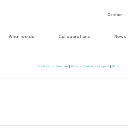
Servic
Contact
naviga
What we do
Collaborations
News
n
Publications
|
Institutes
|
Persons
|
Datasets
|
Projects
|
Maps