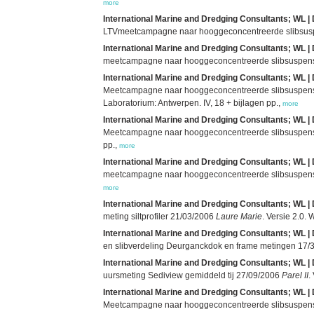
more
International Marine and Dredging Consultants; WL | 
LTVmeetcampagne naar hooggeconcentreerde slibsuspens
International Marine and Dredging Consultants; WL | 
meetcampagne naar hooggeconcentreerde slibsuspensi
International Marine and Dredging Consultants; WL | 
Meetcampagne naar hooggeconcentreerde slibsuspensies
Laboratorium: Antwerpen. IV, 18 + bijlagen pp.,
more
International Marine and Dredging Consultants; WL | 
Meetcampagne naar hooggeconcentreerde slibsuspensie:
pp.,
more
International Marine and Dredging Consultants; WL | 
meetcampagne naar hooggeconcentreerde slibsuspensi
more
International Marine and Dredging Consultants; WL | 
meting siltprofiler 21/03/2006
Laure Marie
. Versie 2.0.
International Marine and Dredging Consultants; WL | 
en slibverdeling Deurganckdok en frame metingen 17/3/
International Marine and Dredging Consultants; WL | 
uursmeting Sediview gemiddeld tij 27/09/2006
Parel II
.
International Marine and Dredging Consultants; WL | 
Meetcampagne naar hooggeconcentreerde slibsuspensies: