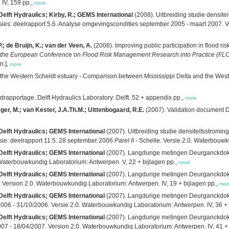
IV, 159 pp.,
more
elft Hydraulics; Kirby, R.; GEMS International
(2008). Uitbreiding studie densit
: deelrapport 5.6. Analyse omgevingscondities september 2005 - maart 2007. Ve
; de Bruijn, K.; van der Veen, A.
(2008). Improving public participation in flood 
 the European Conference on Flood Risk Management Research into Practice (FLO
n.],
more
the Western Scheldt estuary - Comparison between Mississippi Delta and the West
drapportage. Delft Hydraulics Laboratory: Delft. 52 + appendix pp.,
more
ger, M.; van Kester, J.A.Th.M.; Uittenbogaard, R.E.
(2007). Validation document D
Delft Hydraulics; GEMS International
(2007). Uitbreiding studie densiteitsstromi
e: deelrapport 11.5. 28 september 2006
Parel II
- Schelle. Versie 2.0. Waterbouwku
Delft Hydraulics; GEMS International
(2007). Langdurige metingen Deurganckdok: 
Waterbouwkundig Laboratorium: Antwerpen. V, 22 + bijlagen pp.,
more
Delft Hydraulics; GEMS International
(2007). Langdurige metingen Deurganckdok: 
 Version 2.0. Waterbouwkundig Laboratorium: Antwerpen. IV, 19 + bijlagen pp.,
mor
Delft Hydraulics; GEMS International
(2007). Langdurige metingen Deurganckdok: 
06 - 31/10/2006. Versie 2.0. Waterbouwkundig Laboratorium: Antwerpen. IV, 36 + 
Delft Hydraulics; GEMS International
(2007). Langdurige metingen Deurganckdok: 
7 - 18/04/2007. Version 2.0. Waterbouwkundig Laboratorium: Antwerpen. IV, 41 + 