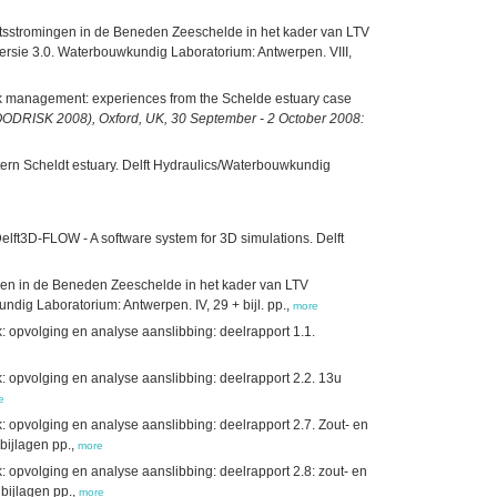
eitsstromingen in de Beneden Zeeschelde in het kader van LTV
rsie 3.0. Waterbouwkundig Laboratorium: Antwerpen. VIII,
risk management: experiences from the Schelde estuary case
ODRISK 2008), Oxford, UK, 30 September - 2 October 2008:
ern Scheldt estuary. Delft Hydraulics/Waterbouwkundig
elft3D-FLOW - A software system for 3D simulations. Delft
ngen in de Beneden Zeeschelde in het kader van LTV
ndig Laboratorium: Antwerpen. IV, 29 + bijl. pp.,
more
opvolging en analyse aanslibbing: deelrapport 1.1.
opvolging en analyse aanslibbing: deelrapport 2.2. 13u
e
opvolging en analyse aanslibbing: deelrapport 2.7. Zout- en
bijlagen pp.,
more
opvolging en analyse aanslibbing: deelrapport 2.8: zout- en
bijlagen pp.,
more