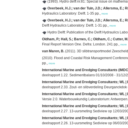
(1993). Hydro delft nr.81: Special issue on mathema
Overbeek, H.J.; van der Tuin, J.D.; Allersma, E.; Ri
Hydraulics Laboratory: Delft. 1-35 pp.,
more
Overbeek, H.J.; van der Tuin, J.D.; Allersma, E.; R
Delft Hydraulics Laboratory: Delft. 1-31 pp.,
more
Hydro Delft: Publication of the Delft Hydraulics Labo
Oldham, P.; Hall, S.; Barnes, C.; Oldham, C.; Cutter, M
Final Report Version One. Defra: London. 241 pp.,
more
van Maren, B.
(2011). 3D slibtransportmodel Zeeschelde
(2010). Flood and Coastal Risk Management Conference 2
pp.,
more
International Marine and Dredging Consultants (IMDC);
deelrapport 1.22. Sedimentbalans 01/10/2008 - 31/12/20
International Marine and Dredging Consultants; WL 
deelrapport 2.33. Zout- en slibverdeling Deurganckdok 
International Marine and Dredging Consultants; WL 
Versie 2.0. Waterbouwkundig Laboratorium: Antwerpen. 7
International Marine and Dredging Consultants; WL 
deelrapport 2.27. 13-uursmeting Sediview op 12/03/2009
International Marine and Dredging Consultants; WL 
deelrapport 2.26. 13-uursmeting Sediview op 06/03/2009