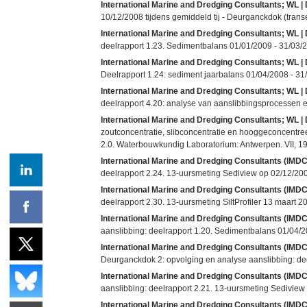
International Marine and Dredging Consultants; WL | 
10/12/2008 tijdens gemiddeld tij - Deurganckdok (trans
International Marine and Dredging Consultants; WL 
deelrapport 1.23. Sedimentbalans 01/01/2009 - 31/03/2
International Marine and Dredging Consultants; WL 
Deelrapport 1.24: sediment jaarbalans 01/04/2008 - 31
International Marine and Dredging Consultants; WL 
deelrapport 4.20: analyse van aanslibbingsprocessen e
International Marine and Dredging Consultants; WL | 
zoutconcentratie, slibconcentratie en hooggeconcentre
2.0. Waterbouwkundig Laboratorium: Antwerpen. VII, 19
International Marine and Dredging Consultants (IMDC);
deelrapport 2.24. 13-uursmeting Sediview op 02/12/2008
International Marine and Dredging Consultants (IMDC);
deelrapport 2.30. 13-uursmeting SiltProfiler 13 maart 
International Marine and Dredging Consultants (IMDC);
aanslibbing: deelrapport 1.20. Sedimentbalans 01/04/2
International Marine and Dredging Consultants (IMDC);
Deurganckdok 2: opvolging en analyse aanslibbing: dee
International Marine and Dredging Consultants (IMDC);
aanslibbing: deelrapport 2.21. 13-uursmeting Sediview 
International Marine and Dredging Consultants (IMDC);