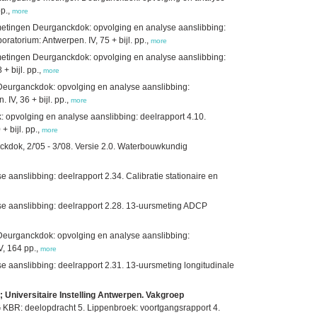
pp.,
more
etingen Deurganckdok: opvolging en analyse aanslibbing:
atorium: Antwerpen. IV, 75 + bijl. pp.,
more
etingen Deurganckdok: opvolging en analyse aanslibbing:
+ bijl. pp.,
more
eurganckdok: opvolging en analyse aanslibbing:
IV, 36 + bijl. pp.,
more
opvolging en analyse aanslibbing: deelrapport 4.10.
 bijl. pp.,
more
kdok, 2/'05 - 3/'08. Versie 2.0. Waterbouwkundig
anslibbing: deelrapport 2.34. Calibratie stationaire en
e aanslibbing: deelrapport 2.28. 13-uursmeting ADCP
eurganckdok: opvolging en analyse aanslibbing:
V, 164 pp.,
more
 aanslibbing: deelrapport 2.31. 13-uursmeting longitudinale
; Universitaire Instelling Antwerpen. Vakgroep
 KBR: deelopdracht 5. Lippenbroek: voortgangsrapport 4.