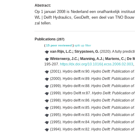
Abstract:
Op 1 januari 2008 is Nederland een onafhankelijk institu
WL | Delft Hydraulics, GeoDelft, een deel van TNO Bou
zal tellen.
Publications
(287)
(
15 peer reviewed
)
split up
filter
van Rijn, L.C.; Strypsteen, G.
(2020). A fully predic
Winterwerp, J.C.; Manning, A.J.; Martens, C.; De Mu
195-207.
https://dx.doi.org/10.1016/j.ecss.2006.02.003
,
(2001). Hydro delft nr.90.
Hydro Delft: Publication of
(2000). Hydro delft nr.89.
Hydro Delft: Publication of
(1999). Hydro delft nr.88.
Hydro Delft: Publication of
(1999). Hydro Delft nr.87.
Hydro Delft: Publication of
(1998). Hydro delft nr.86.
Hydro Delft: Publication of
(1996). Hydro delft nr.85.
Hydro Delft: Publication of
(1995). Hydro delft nr.83.
Hydro Delft: Publication of
(1995). Hydro delft nr.84.
Hydro Delft: Publication of
(1994). Hydro delft nr.82.
Hydro Delft: Publication of