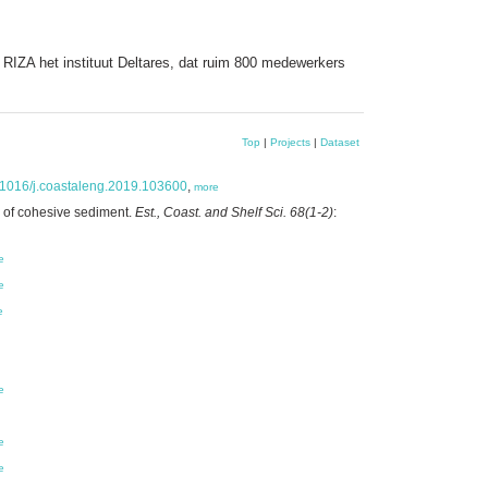
.
IZA het instituut Deltares, dat ruim 800 medewerkers
Top
|
Projects
|
Dataset
10.1016/j.coastaleng.2019.103600
,
more
n of cohesive sediment.
Est., Coast. and Shelf Sci. 68(1-2)
:
e
e
e
e
e
e