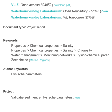
VLIZ
:
Open access 304059
[
download pdf
]
Waterbouwkundig Laboratorium
:
Open Repository 277072
[
OWA
]
Waterbouwkundig Laboratorium
:
WL Rapporten
[277016]
Document type:
Project report
Keywords
Properties > Chemical properties > Salinity
Properties > Chemical properties > Salinity > Chlorosity
Water management > Monitoring-networks > Fysico-chemical parame
Zeeschelde
[
Marine Regions
]
Author keywords
Fysische parameters
Project
Validatie sediment en fysische parameters,
more