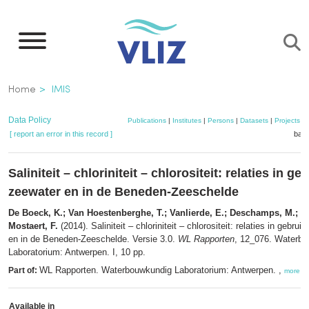
Skip
to
main
content
Breadcrumb
Home
IMIS
Data Policy
Publications
|
Institutes
|
Persons
|
Datasets
|
Projects
|
[ report an error in this record ]
bask
Saliniteit – chloriniteit – chlorositeit: relaties in ge
zeewater en in de Beneden-Zeeschelde
De Boeck, K.; Van Hoestenberghe, T.; Vanlierde, E.; Deschamps, M.; Ve
Mostaert, F.
(2014). Saliniteit – chloriniteit – chlorositeit: relaties in gebrui
en in de Beneden-Zeeschelde. Versie 3.0.
WL Rapporten
, 12_076. Waterb
Laboratorium: Antwerpen. I, 10 pp.
WL Rapporten. Waterbouwkundig Laboratorium: Antwerpen. ,
Part of:
more
Available in