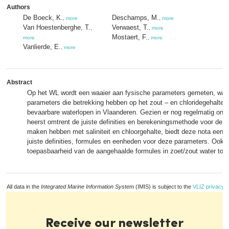
Authors
De Boeck, K.
Deschamps, M.
,
more
,
more
Van Hoestenberghe, T.
Verwaest, T.
,
,
more
Mostaert, F.
more
,
more
Vanlierde, E.
,
more
Abstract
Op het WL wordt een waaier aan fysische parameters gemeten, waa
parameters die betrekking hebben op het zout – en chloridegehalte 
bevaarbare waterlopen in Vlaanderen. Gezien er nog regelmatig ondu
heerst omtrent de juiste definities en berekeningsmethode voor de p
maken hebben met saliniteit en chloorgehalte, biedt deze nota een 
juiste definities, formules en eenheden voor deze parameters. Ook 
toepasbaarheid van de aangehaalde formules in zoet/zout water toeg
All data in the
Integrated Marine Information System
(IMIS) is subject to the
VLIZ privacy p
Receive our newsletter