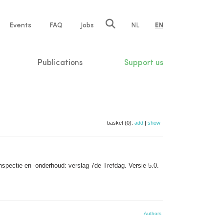
e
Events
FAQ
Jobs
NL
EN
tion
Publications
Support us
basket (0):
add
|
show
nspectie en -onderhoud: verslag 7de Trefdag. Versie 5.0.
Authors