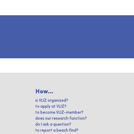
How...
is VLIZ organized?
to apply at VLIZ?
to become VLIZ-member?
does our research function?
do I ask a question?
to report a beach find?