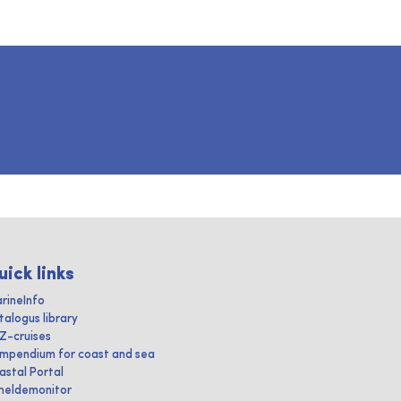
uick links
rineInfo
talogus library
IZ-cruises
mpendium for coast and sea
astal Portal
heldemonitor