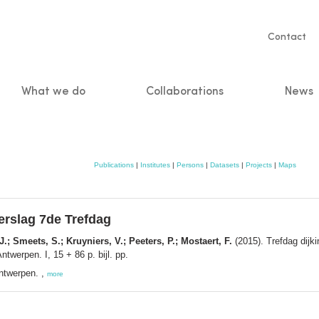
Servic
Contact
naviga
What we do
Collaborations
News
n
Publications
|
Institutes
|
Persons
|
Datasets
|
Projects
|
Maps
erslag 7de Trefdag
J.; Smeets, S.; Kruyniers, V.; Peeters, P.; Mostaert, F.
(2015). Trefdag dijki
werpen. I, 15 + 86 p. bijl. pp.
ntwerpen. ,
more