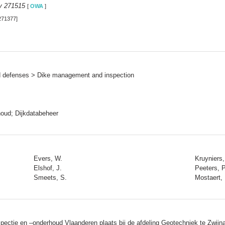
y 271515
[
OWA
]
271377]
ood defenses > Dike management and inspection
rhoud; Dijkdatabeheer
Evers, W.
Kruyniers,
Elshof, J.
Peeters, P
Smeets, S.
Mostaert, 
ectie en –onderhoud Vlaanderen plaats bij de afdeling Geotechniek te Zwijna