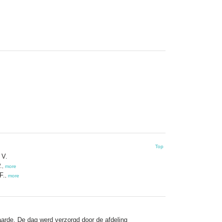
Top
 V.
.
,
more
F.
,
more
arde. De dag werd verzorgd door de afdeling