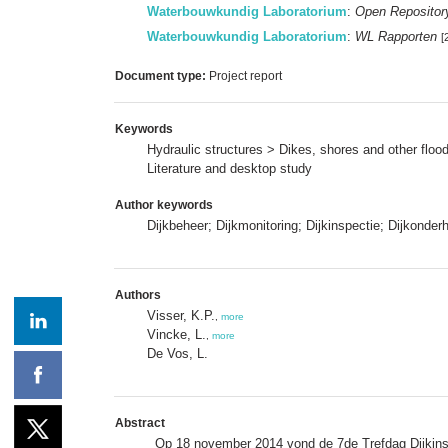
Waterbouwkundig Laboratorium
:
Open Repositor
Waterbouwkundig Laboratorium
:
WL Rapporten
[
Document type:
Project report
Keywords
Hydraulic structures > Dikes, shores and other fl
Literature and desktop study
Author keywords
Dijkbeheer; Dijkmonitoring; Dijkinspectie; Dijkonde
Authors
Visser, K.P.
,
more
Vincke, L.
,
more
De Vos, L.
Abstract
Op 18 november 2014 vond de 7de Trefdag Dijkinsp