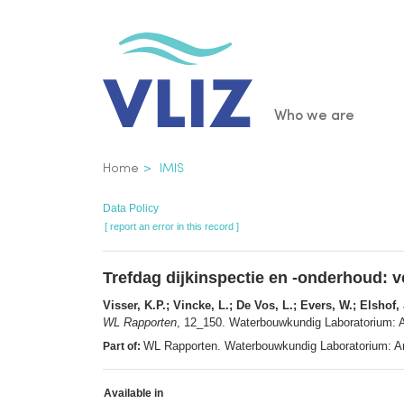
Skip
to
main
content
Main
Who we are
navigatio
Breadcrumb
Home
IMIS
Data Policy
[ report an error in this record ]
Trefdag dijkinspectie en -onderhoud: v
Visser, K.P.; Vincke, L.; De Vos, L.; Evers, W.; Elshof, 
WL Rapporten
, 12_150. Waterbouwkundig Laboratorium: Ant
WL Rapporten. Waterbouwkundig Laboratorium: A
Part of:
Available in