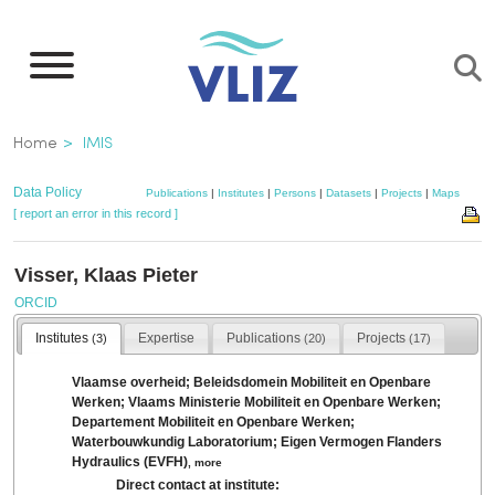
Skip
to
main
content
Breadcrumb
Home
IMIS
Data Policy
Publications
|
Institutes
|
Persons
|
Datasets
|
Projects
|
Maps
[ report an error in this record ]
Visser, Klaas Pieter
ORCID
Institutes
Expertise
Publications
Projects
(3)
(20)
(17)
Vlaamse overheid; Beleidsdomein Mobiliteit en Openbare
Werken; Vlaams Ministerie Mobiliteit en Openbare Werken;
Departement Mobiliteit en Openbare Werken;
Waterbouwkundig Laboratorium; Eigen Vermogen Flanders
Hydraulics (EVFH)
,
more
Direct contact at institute: