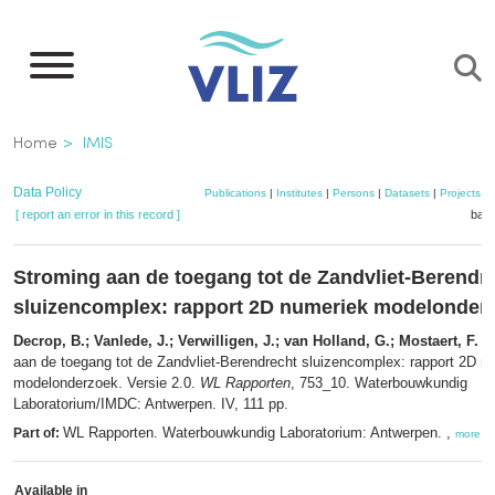
Skip
to
main
content
Breadcrumb
Home
IMIS
Data Policy
Publications
|
Institutes
|
Persons
|
Datasets
|
Projects
|
[ report an error in this record ]
bask
Stroming aan de toegang tot de Zandvliet-Berendr
sluizencomplex: rapport 2D numeriek modelonder
Decrop, B.; Vanlede, J.; Verwilligen, J.; van Holland, G.; Mostaert, F.
(2
aan de toegang tot de Zandvliet-Berendrecht sluizencomplex: rapport 2D n
modelonderzoek. Versie 2.0.
WL Rapporten
, 753_10. Waterbouwkundig
Laboratorium/IMDC: Antwerpen. IV, 111 pp.
WL Rapporten. Waterbouwkundig Laboratorium: Antwerpen. ,
Part of:
more
Available in