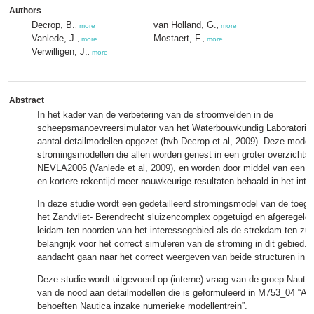
Authors
Decrop, B.
van Holland, G.
,
more
,
more
Vanlede, J.
Mostaert, F.
,
more
,
more
Verwilligen, J.
,
more
Abstract
In het kader van de verbetering van de stroomvelden in de
scheepsmanoevreersimulator van het Waterbouwkundig Laboratori
aantal detailmodellen opgezet (bvb Decrop et al, 2009). Deze modell
stromingsmodellen die allen worden genest in een groter overzichts
NEVLA2006 (Vanlede et al, 2009), en worden door middel van een ver
en kortere rekentijd meer nauwkeurige resultaten behaald in het int
In deze studie wordt een gedetailleerd stromingsmodel van de toeg
het Zandvliet- Berendrecht sluizencomplex opgetuigd en afgeregeld
leidam ten noorden van het interessegebied als de strekdam ten zui
belangrijk voor het correct simuleren van de stroming in dit gebied. 
aandacht gaan naar het correct weergeven van beide structuren in h
Deze studie wordt uitgevoerd op (interne) vraag van de groep Nautica
van de nood aan detailmodellen die is geformuleerd in M753_04 “An
behoeften Nautica inzake numerieke modellentrein”.