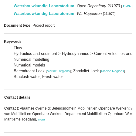
Waterbouwkundig Laboratorium
:
Open Repository 211973
[
OWA
]
Waterbouwkundig Laboratorium
:
WL Rapporten
[211972]
Document type:
Project report
Keywords
Flow
Hydraulics and sediment > Hydrodynamics > Current velocities and p
Numerical modelling
Numerical models
Berendrecht Lock
; Zandvliet Lock
[
Marine Regions
]
[
Marine Regions
]
Brackish water; Fresh water
Contact details
Contact
: Vlaamse overheid; Beleidsdomein Mobiliteit en Openbare Werken; Vla
van Mobiliteit en Openbare Werken; Departement Mobiliteit en Openbare Werken
Maritieme Toegang
,
more