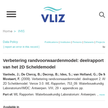
Skip
to
main
content
Breadcrumb
Home
IMIS
Data Policy
Publications
|
Institutes
|
Persons
|
Datasets
|
Projects
|
[ report an error in this record ]
bask
Verbetering randvoorwaardenmodel: deelrapport 2.
van het 2D Scheldemodel
Vanlede, J.; De Clercq, B.; Decrop, B.; Ides, S.; van Holland, G.; De Mul
Mostaert, F.
(2009). Verbetering randvoorwaardenmodel: deelrapport 2. Afr
2D Scheldemodel. Versie 3.0.
WL Rapporten
, 753_09. Waterbouwkundig
Laboratorium/IMDC: Antwerpen. VIII, 29 + appendices pp.
WL Rapporten. Waterbouwkundig Laboratorium: Antwerpen. ,
Part of:
more
Available in