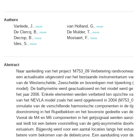
Authors
Vanlede, J.
van Holland, G.
,
more
,
more
De Clercq, B.
De Mulder, T.
,
more
,
more
Decrop, B.
Mostaert, F.
,
more
,
more
Ides, S.
,
more
Abstract
Naar aanleiding van het project ‘M753_09 Verbetering randvoorwaar
een actualisatie uitgevoerd van het bestaande instrumentarium van
van de Westerschelde, Zeeschelde en bovenlopen met tijwerking (c
model). De bathymetrie werd geactualiseerd en het model werd gehe
het jaar 2006. Enkele elementen werden verbeterd ten opzichte van 
van het NEVLA model zoals het werd opgeleverd in 2004 (M753_01)
simulatie van de verschillende harmonische componenten in de tijgo
doorstroming in het Rupelbekken en het bovenste gedeelte van de 
Vooral de M4 en M6 componenten in het getijsignaal werden aanzienl
wat leidt tot een betere voorstelling van de getij-asymmetrie doorhe
estuarium. Bijgevolg werd voor een aantal locaties langs het estuar
betere vorm bekomen van de debietcurve. Een aanduiding voor dez