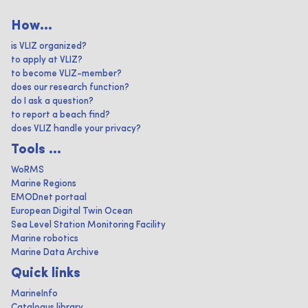
How...
is VLIZ organized?
to apply at VLIZ?
to become VLIZ-member?
does our research function?
do I ask a question?
to report a beach find?
does VLIZ handle your privacy?
Tools ...
WoRMS
Marine Regions
EMODnet portaal
European Digital Twin Ocean
Sea Level Station Monitoring Facility
Marine robotics
Marine Data Archive
Quick links
MarineInfo
Catalogus library