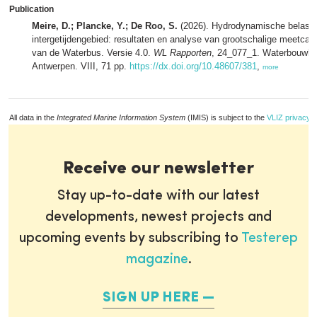
Publication
Meire, D.; Plancke, Y.; De Roo, S.
(2026). Hydrodynamische belasti
intergetijdengebied: resultaten en analyse van grootschalige meetca
van de Waterbus. Versie 4.0.
WL Rapporten
, 24_077_1. Waterbouwku
Antwerpen. VIII, 71 pp.
https://dx.doi.org/10.48607/381
,
more
All data in the
Integrated Marine Information System
(IMIS) is subject to the
VLIZ privacy p
Receive our newsletter
Stay up-to-date with our latest
developments, newest projects and
upcoming events by subscribing to
Testerep
magazine
.
SIGN UP HERE