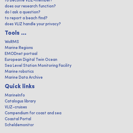
to become VLIZ-member?
does our research function?
do I ask a question?
to report a beach find?
does VLIZ handle your privacy?
Tools ...
WoRMS
Marine Regions
EMODnet portaal
European Digital Twin Ocean
Sea Level Station Monitoring Facility
Marine robotics
Marine Data Archive
Quick links
MarineInfo
Catalogus library
VLIZ-cruises
Compendium for coast and sea
Coastal Portal
Scheldemonitor