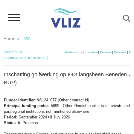
Skip
to
main
content
Breadcrumb
Home
IMIS
Data Policy
Publications
|
Institutes
|
Persons
|
Datasets
|
Pro
[ report an error in this record ]
Inschatting golfwerking op IGG langsheen Beneden-Z
BUP)
Funder identifier
: WL 24_077 (Other contract id)
Principal funding codes
: 5699 - Other Flemish public, semi-private and
pararegional institutions not mentioned elsewhere
Period:
September 2024 till July 2026
Status
: In Progress