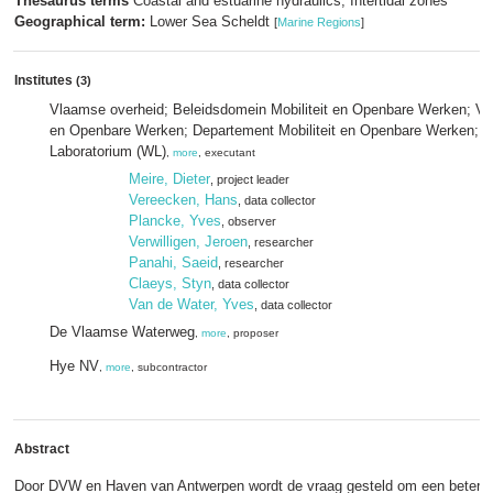
Thesaurus terms
Coastal and estuarine hydraulics; Intertidal zones
Geographical term:
Lower Sea Scheldt
[
Marine Regions
]
Institutes
(3)
Vlaamse overheid; Beleidsdomein Mobiliteit en Openbare Werken; Vlaa
en Openbare Werken; Departement Mobiliteit en Openbare Werken; 
Laboratorium (WL)
,
more
, executant
Meire, Dieter
, project leader
Vereecken, Hans
, data collector
Plancke, Yves
, observer
Verwilligen, Jeroen
, researcher
Panahi, Saeid
, researcher
Claeys, Styn
, data collector
Van de Water, Yves
, data collector
De Vlaamse Waterweg
,
more
, proposer
Hye NV
,
more
, subcontractor
Abstract
Door DVW en Haven van Antwerpen wordt de vraag gesteld om een beter inzi