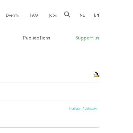
e
Events
FAQ
Jobs
NL
EN
tion
Publications
Support us
Institute
|
Publication