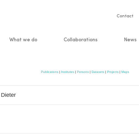
Servic
Contact
naviga
What we do
Collaborations
News
n
Publications
|
Institutes
|
Persons
|
Datasets
|
Projects
|
Maps
 Dieter