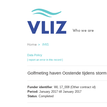
Skip
to
main
content
Main
Who we are
navigatio
Breadcrumb
Home
IMIS
Data Policy
[ report an error in this record ]
Golfmeting haven Oostende tijdens storm
Funder identifier
: WL 17_008 (Other contract id)
Period:
January 2017 till January 2017
Status
: Completed