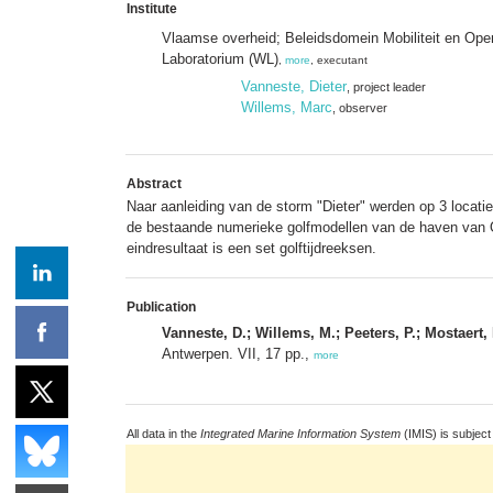
Institute
Vlaamse overheid; Beleidsdomein Mobiliteit en Op
Laboratorium (WL)
,
more
, executant
Vanneste, Dieter
, project leader
Willems, Marc
, observer
Abstract
Naar aanleiding van de storm "Dieter" werden op 3 locat
de bestaande numerieke golfmodellen van de haven van 
eindresultaat is een set golftijdreeksen.
Publication
Vanneste, D.; Willems, M.; Peeters, P.; Mostaert, 
Antwerpen. VII, 17 pp.,
more
All data in the
Integrated Marine Information System
(IMIS) is subject