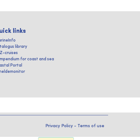
uick links
rineInfo
talogus library
IZ-cruises
mpendium for coast and sea
astal Portal
heldemonitor
Privacy Policy
-
Terms of use