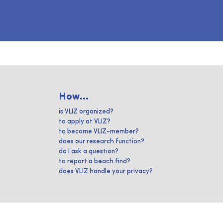
How...
is VLIZ organized?
to apply at VLIZ?
to become VLIZ-member?
does our research function?
do I ask a question?
to report a beach find?
does VLIZ handle your privacy?