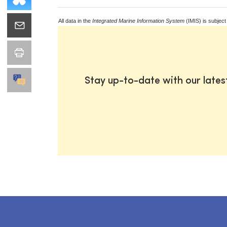
All data in the
Integrated Marine Information System
(IMIS) is subject
Stay up-to-date with our late