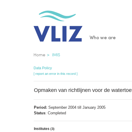
Skip
to
main
content
Main
Who we are
navigatio
Breadcrumb
Home
IMIS
Data Policy
[ report an error in this record ]
Opmaken van richtlijnen voor de watertoe
Period:
September 2004 till January 2005
Status
: Completed
Institutes
(3)