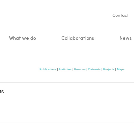
Servic
Contact
naviga
What we do
Collaborations
News
n
Publications
|
Institutes
|
Persons
|
Datasets
|
Projects
|
Maps
ts