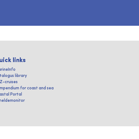
uick links
rineInfo
talogus library
IZ-cruises
mpendium for coast and sea
astal Portal
heldemonitor