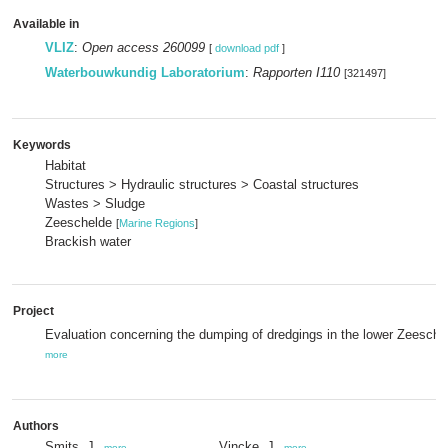
Available in
VLIZ
:
Open access 260099
[
download pdf
]
Waterbouwkundig Laboratorium
:
Rapporten I110
[321497]
Keywords
Habitat
Structures > Hydraulic structures > Coastal structures
Wastes > Sludge
Zeeschelde
[
Marine Regions
]
Brackish water
Project
Evaluation concerning the dumping of dredgings in the lower Zeesche
more
Authors
Smits, J.
Vincke, J.
,
more
,
more