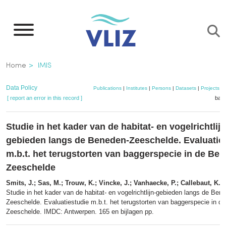
Skip
to
main
content
Breadcrumb
Home
IMIS
Data Policy
Publications
|
Institutes
|
Persons
|
Datasets
|
Projects
|
[ report an error in this record ]
bask
Studie in het kader van de habitat- en vogelrichtlijn
gebieden langs de Beneden-Zeeschelde. Evaluatie
m.b.t. het terugstorten van baggerspecie in de Be
Zeeschelde
Smits, J.; Sas, M.; Trouw, K.; Vincke, J.; Vanhaecke, P.; Callebaut, K.
(
Studie in het kader van de habitat- en vogelrichtlijn-gebieden langs de Ben
Zeeschelde. Evaluatiestudie m.b.t. het terugstorten van baggerspecie in d
Zeeschelde. IMDC: Antwerpen. 165 en bijlagen pp.