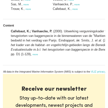
Sas, M.
Vanhaecke, P.
,
more
,
more
Trouw, K.
Callebaut, K.
,
more
,
more
Content
Callebaut, K.; Vanhaecke, P.
(2000). Uitwerking vergunningskader vo
terugstorten van baggerspecie in de binnenwateren van de "Maritieme
bedoeld in het verdrag van Parijs. Eindrapport,
in
: Smits, J.
et al.
(20
het kader van de habitat- en vogelrichtlijn-gebieden langs de Benede
Evaluatiestudie m.b.t. het terugstorten van baggerspecie in de Bene
pp. D1 (1-129),
more
All data in the
Integrated Marine Information System
(IMIS) is subject to the
VLIZ privacy p
Receive our newsletter
Stay up-to-date with our latest
developments, newest projects and