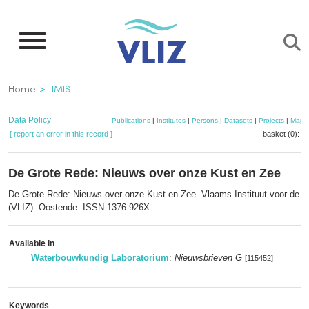
Skip
to
main
content
Breadcrumb
Home
IMIS
Data Policy
Publications
|
Institutes
|
Persons
|
Datasets
|
Projects
|
Maps
[ report an error in this record ]
basket (0):
a
De Grote Rede: Nieuws over onze Kust en Zee
De Grote Rede: Nieuws over onze Kust en Zee. Vlaams Instituut voor de Z
(VLIZ): Oostende. ISSN 1376-926X
Available in
Waterbouwkundig Laboratorium
:
Nieuwsbrieven G
[115452]
Keywords