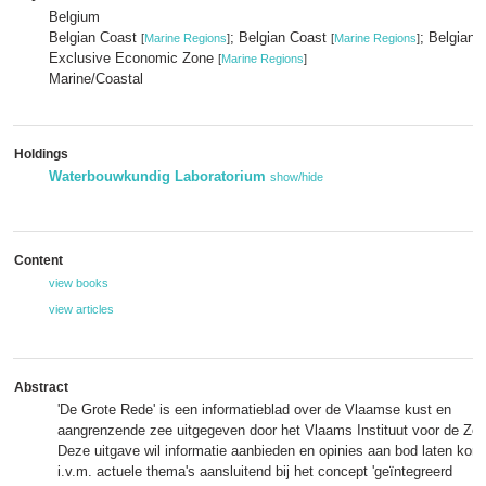
Belgium
Belgian Coast
; Belgian Coast
; Belgian
[
Marine Regions
]
[
Marine Regions
]
Exclusive Economic Zone
[
Marine Regions
]
Marine/Coastal
Holdings
Waterbouwkundig Laboratorium
show/hide
Content
view books
view articles
Abstract
'De Grote Rede' is een informatieblad over de Vlaamse kust en
aangrenzende zee uitgegeven door het Vlaams Instituut voor de Zee
Deze uitgave wil informatie aanbieden en opinies aan bod laten ko
i.v.m. actuele thema's aansluitend bij het concept 'geïntegreerd