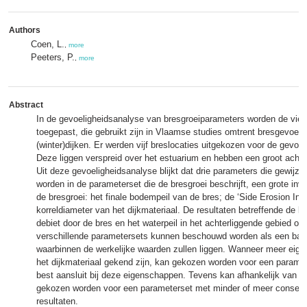
Authors
Coen, L.
,
more
Peeters, P.
,
more
Abstract
In de gevoeligheidsanalyse van bresgroeiparameters worden de vier
toegepast, die gebruikt zijn in Vlaamse studies omtrent bresgevoeli
(winter)dijken. Er werden vijf breslocaties uitgekozen voor de gevoe
Deze liggen verspreid over het estuarium en hebben een groot achte
Uit deze gevoeligheidsanalyse blijkt dat drie parameters die gewijzi
worden in de parameterset die de bresgroei beschrijft, een grote in
de bresgroei: het finale bodempeil van de bres; de ‘Side Erosion Ind
korreldiameter van het dijkmateriaal. De resultaten betreffende de br
debiet door de bres en het waterpeil in het achterliggende gebied op
verschillende parametersets kunnen beschouwd worden als een ban
waarbinnen de werkelijke waarden zullen liggen. Wanneer meer eig
het dijkmateriaal gekend zijn, kan gekozen worden voor een paramet
best aansluit bij deze eigenschappen. Tevens kan afhankelijk van d
gekozen worden voor een parameterset met minder of meer conserv
resultaten.