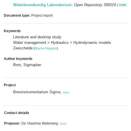
Waterbouwkundig Laboratorium
:
Open Repository 395019
[
OWA
]
Document type:
Project report
Keywords
Literature and desktop study
Water management > Hydraulics > Hydrodynamic models
Zeeschelde
[
Marine Regions
]
Author keywords
Bres; Sigmaplan
Project
Bresinstrumentarium Sigma,
more
Contact details
Proposer
: De Vlaamse Waterweg
,
more