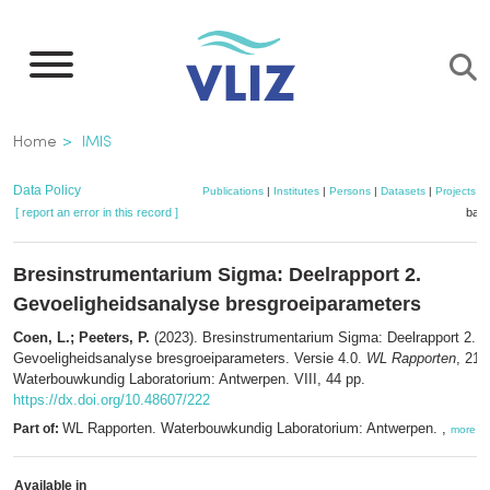
Skip
to
main
content
Breadcrumb
Home
IMIS
Data Policy
Publications
|
Institutes
|
Persons
|
Datasets
|
Projects
|
[ report an error in this record ]
bask
Bresinstrumentarium Sigma: Deelrapport 2.
Gevoeligheidsanalyse bresgroeiparameters
Coen, L.; Peeters, P.
(2023). Bresinstrumentarium Sigma: Deelrapport 2.
Gevoeligheidsanalyse bresgroeiparameters. Versie 4.0.
WL Rapporten
, 21_
Waterbouwkundig Laboratorium: Antwerpen. VIII, 44 pp.
https://dx.doi.org/10.48607/222
WL Rapporten. Waterbouwkundig Laboratorium: Antwerpen. ,
Part of:
more
Available in