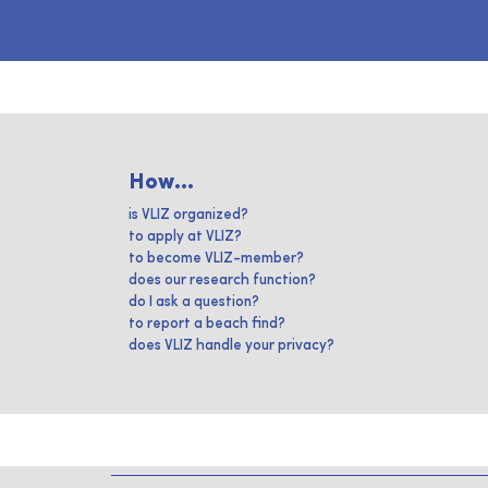
How...
is VLIZ organized?
to apply at VLIZ?
to become VLIZ-member?
does our research function?
do I ask a question?
to report a beach find?
does VLIZ handle your privacy?