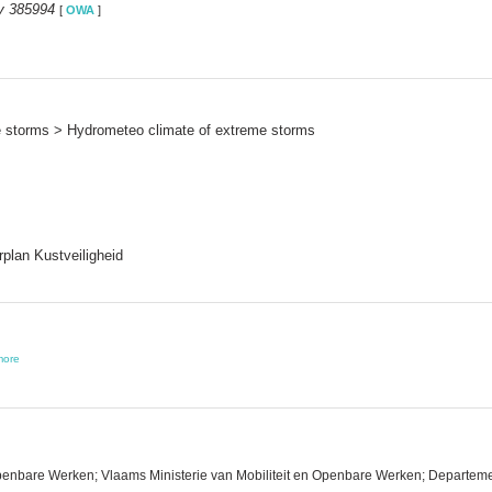
y 385994
[
OWA
]
me storms > Hydrometeo climate of extreme storms
lan Kustveiligheid
more
penbare Werken; Vlaams Ministerie van Mobiliteit en Openbare Werken; Departeme