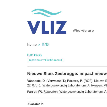
Skip
to
main
content
Main
Who we are
navigatio
Breadcrumb
Home
IMIS
Data Policy
[ report an error in this record ]
Nieuwe Sluis Zeebrugge: impact nieu
Vanneste, D.; Verwaest, T.; Peeters, P.
(2022). Nieuwe S
22_078_1. Waterbouwkundig Laboratorium: Antwerpen. VI
WL Rapporten. Waterbouwkundig Laboratorium: A
Part of:
Available in