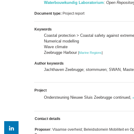
Waterbouwkundig Laboratorium
:
Open Repositor
Document type:
Project report
Keywords
Coastal protection > Coastal safety against extre
Numerical modelling
Wave climate
Zeebrugge Harbour
[
Marine Regions
]
Author keywords
Jachthaven Zeebrugge; stormmuren; SWAN, Masterp
Project
Ondersteuning Nieuwe Sluis Zeebrugge continued,
Contact details
Proposer
: Vlaamse overheid; Beleidsdomein Mobiliteit en O