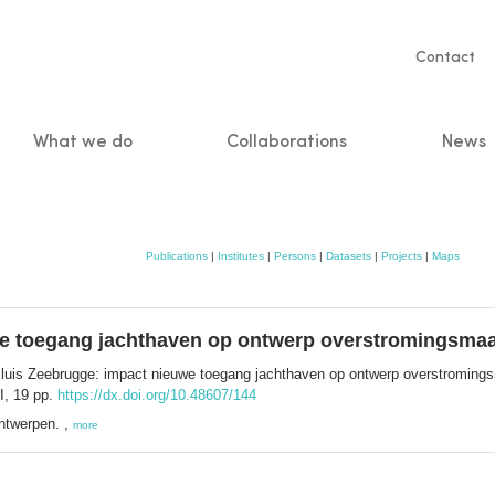
Servic
Contact
naviga
What we do
Collaborations
News
n
Publications
|
Institutes
|
Persons
|
Datasets
|
Projects
|
Maps
we toegang jachthaven op ontwerp overstromingsmaa
luis Zeebrugge: impact nieuwe toegang jachthaven op ontwerp overstromings
I, 19 pp.
https://dx.doi.org/10.48607/144
ntwerpen. ,
more