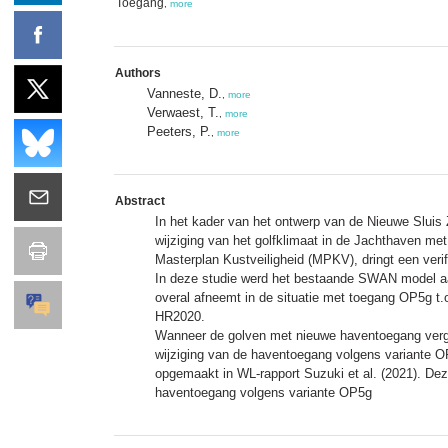
Toegang
,
more
Authors
Vanneste, D.
,
more
Verwaest, T.
,
more
Peeters, P.
,
more
Abstract
In het kader van het ontwerp van de Nieuwe Sluis 
wijziging van het golfklimaat in de Jachthaven me
Masterplan Kustveiligheid (MPKV), dringt een veri
In deze studie werd het bestaande SWAN model aang
overal afneemt in de situatie met toegang OP5g t
HR2020.
Wanneer de golven met nieuwe haventoegang verge
wijziging van de haventoegang volgens variante O
opgemaakt in WL-rapport Suzuki et al. (2021). Dez
haventoegang volgens variante OP5g