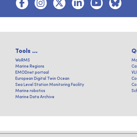
Tools ...
Q
WoRMS
Ma
Marine Regions
Ca
EMODnet portaal
VL
European Digital Twin Ocean
Co
Sea Level Station Monitoring Facility
Co
Marine robotics
Sc
Marine Data Archive