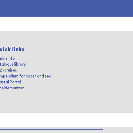
uick links
rineInfo
talogus library
IZ-cruises
mpendium for coast and sea
astal Portal
heldemonitor