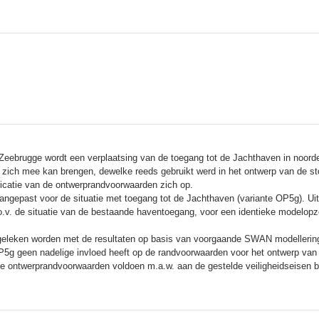
Zeebrugge wordt een verplaatsing van de toegang tot de Jachthaven in noordeli
t zich mee kan brengen, dewelke reeds gebruikt werd in het ontwerp van de s
ficatie van de ontwerprandvoorwaarden zich op.
epast voor de situatie met toegang tot de Jachthaven (variante OP5g). Uit de
.o.v. de situatie van de bestaande haventoegang, voor een identieke modelo
leken worden met de resultaten op basis van voorgaande SWAN modellering (
P5g geen nadelige invloed heeft op de randvoorwaarden voor het ontwerp va
e ontwerprandvoorwaarden voldoen m.a.w. aan de gestelde veiligheidseisen bi