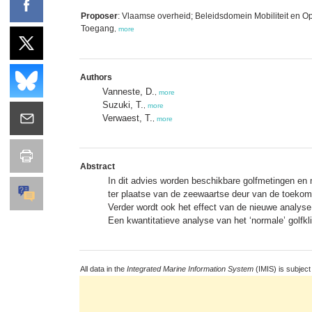
Proposer
: Vlaamse overheid; Beleidsdomein Mobiliteit en O
Toegang
,
more
Authors
Vanneste, D.
,
more
Suzuki, T.
,
more
Verwaest, T.
,
more
Abstract
In dit advies worden beschikbare golfmetingen en
ter plaatse van de zeewaartse deur van de toekoms
Verder wordt ook het effect van de nieuwe analy
Een kwantitatieve analyse van het ‘normale’ golfkli
All data in the
Integrated Marine Information System
(IMIS) is subject