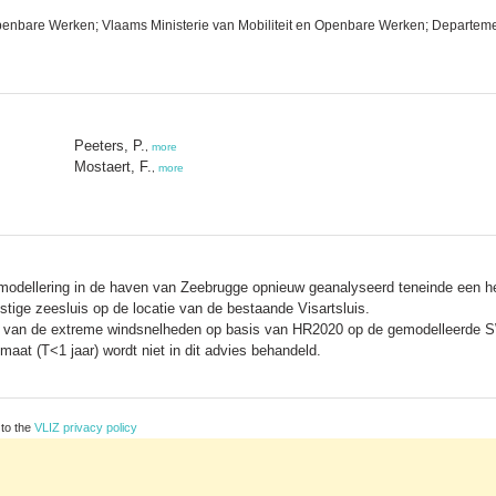
penbare Werken; Vlaams Ministerie van Mobiliteit en Openbare Werken; Departeme
Peeters, P.
,
more
Mostaert, F.
,
more
 modellering in de haven van Zeebrugge opnieuw geanalyseerd teneinde een h
tige zeesluis op de locatie van de bestaande Visartsluis.
se van de extreme windsnelheden op basis van HR2020 op de gemodelleerde SW
maat (T<1 jaar) wordt niet in dit advies behandeld.
 to the
VLIZ privacy policy