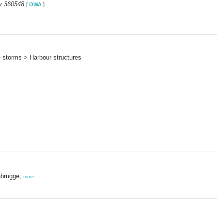
y 360548
[
OWA
]
e storms > Harbour structures
ebrugge,
more