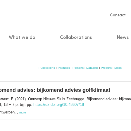
Servic
Contact
naviga
What we do
Collaborations
News
n
Publications
|
Institutes
|
Persons
|
Datasets
|
Projects
|
Maps
omend advies: bijkomend advies golfklimaat
taert, F.
(2021). Ontwerp Nieuwe Sluis Zeebrugge. Bijkomend advies: bijkome
 18 + 7 p. bijl. pp.
https://dx.doi.org/10.48607/18
ntwerpen. ,
more