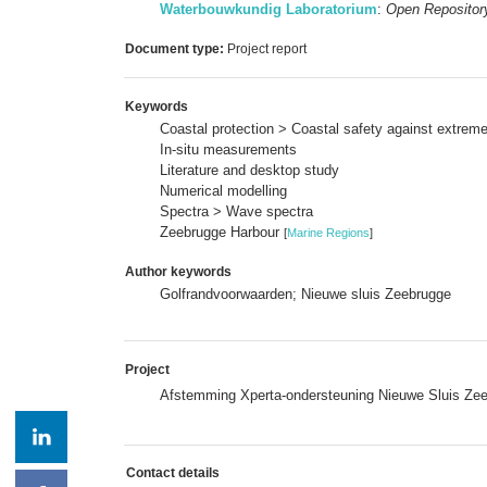
Waterbouwkundig Laboratorium
:
Open Repositor
Document type:
Project report
Keywords
Coastal protection > Coastal safety against extrem
In-situ measurements
Literature and desktop study
Numerical modelling
Spectra > Wave spectra
Zeebrugge Harbour
[
Marine Regions
]
Author keywords
Golfrandvoorwaarden; Nieuwe sluis Zeebrugge
Project
Afstemming Xperta-ondersteuning Nieuwe Sluis Ze
Contact details