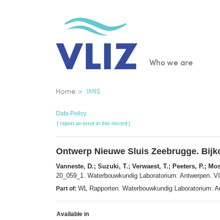
Skip
to
main
content
Main
Who we are
navigatio
Breadcrumb
Home
IMIS
Data Policy
[ report an error in this record ]
Ontwerp Nieuwe Sluis Zeebrugge. Bijk
Vanneste, D.; Suzuki, T.; Verwaest, T.; Peeters, P.; Mos
20_059_1. Waterbouwkundig Laboratorium: Antwerpen. VII,
WL Rapporten. Waterbouwkundig Laboratorium: A
Part of:
Available in