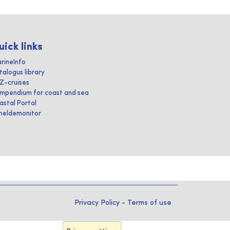
uick links
rineInfo
talogus library
IZ-cruises
mpendium for coast and sea
astal Portal
heldemonitor
Privacy Policy
-
Terms of use