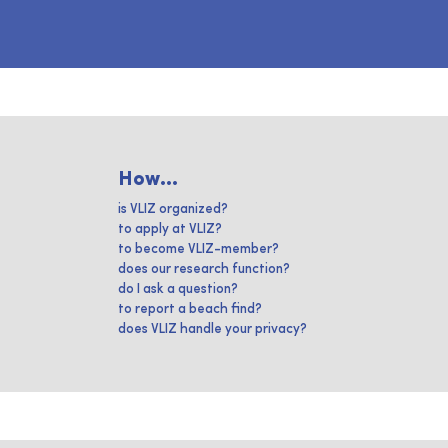
How...
is VLIZ organized?
to apply at VLIZ?
to become VLIZ-member?
does our research function?
do I ask a question?
to report a beach find?
does VLIZ handle your privacy?