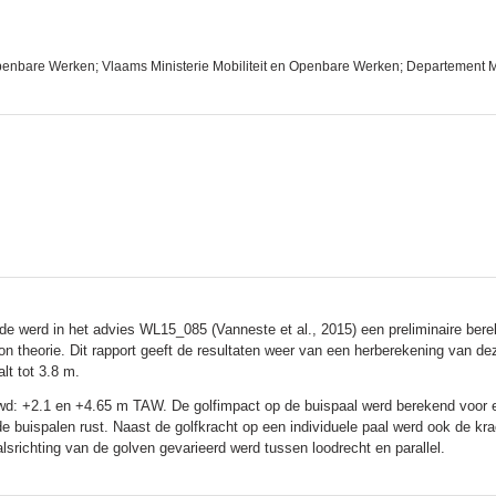
penbare Werken; Vlaams Ministerie Mobiliteit en Openbare Werken; Departement Mo
e werd in het advies WL15_085 (Vanneste et al., 2015) een preliminaire berek
n theorie. Dit rapport geeft de resultaten weer van een herberekening van dez
lt tot 3.8 m.
d: +2.1 en +4.65 m TAW. De golfimpact op de buispaal werd berekend voor e
e buispalen rust. Naast de golfkracht op een individuele paal werd ook de kr
lsrichting van de golven gevarieerd werd tussen loodrecht en parallel.