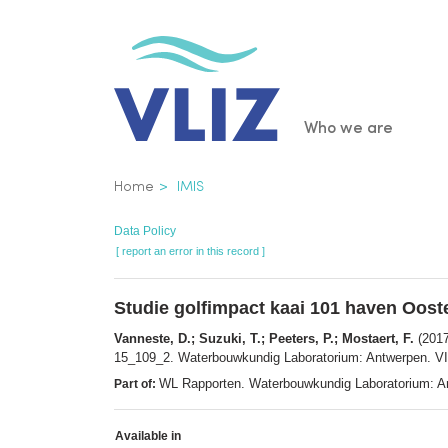
Skip
to
main
content
Main
Who we are
navigatio
Breadcrumb
Home
IMIS
Data Policy
[ report an error in this record ]
Studie golfimpact kaai 101 haven Oost
Vanneste, D.; Suzuki, T.; Peeters, P.; Mostaert, F.
(2017
15_109_2. Waterbouwkundig Laboratorium: Antwerpen. VII
WL Rapporten. Waterbouwkundig Laboratorium: A
Part of:
Available in