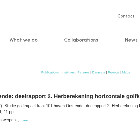
Servic
Contact
naviga
What we do
Collaborations
News
n
Publications
|
Institutes
|
Persons
|
Datasets
|
Projects
|
Maps
ende: deelrapport 2. Herberekening horizontale golf
). Studie golfimpact kaai 101 haven Oostende: deelrapport 2. Herberekening h
, 11 pp.
ntwerpen. ,
more