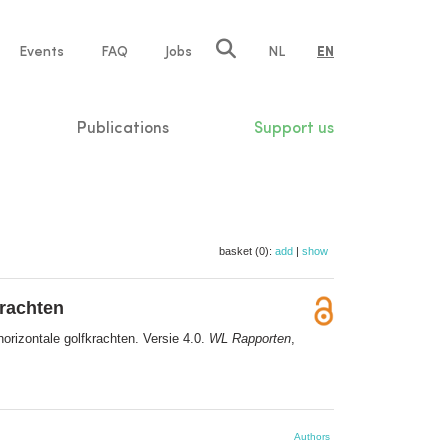
e
Events
FAQ
Jobs
NL
EN
tion
Publications
Support us
basket (0):
add
|
show
krachten
orizontale golfkrachten. Versie 4.0.
WL Rapporten
,
Authors