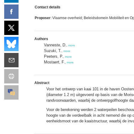
Contact details
Proposer
: Vlaamse overheid; Beleidsdomein Mobiliteit en O
Authors
Vanneste, D.
,
more
Suzuki, T.
,
more
Peeters, P.
,
more
Mostaert, F.
,
more
Abstract
Voor het ontwerp van kaai 101 in de haven Oostend
(diameter 1.2 m) uitgevoerd op basis van de Moriso
randvoorwaarden, waarbij de ontwerpgolfhoogte daa
Voor de berekening werden 2 waterpeilen beschouw
hoogte van de verdeelbalk in acht nemend die op d
eenheidsmoot van de kaaistructuur, waarbij de inva