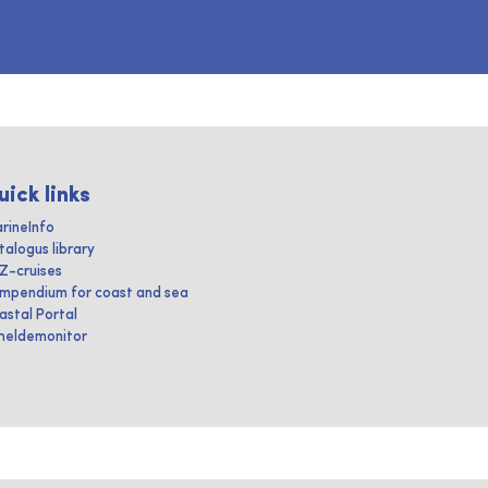
uick links
rineInfo
talogus library
IZ-cruises
mpendium for coast and sea
astal Portal
heldemonitor