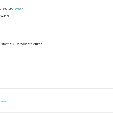
y 302346
[
OWA
]
302347]
e storms > Harbour structures
s
,
more