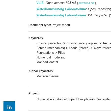
VLIZ
:
Open access 304045
[
download pdf
]
Waterbouwkundig Laboratorium
:
Open Repositor
Waterbouwkundig Laboratorium
:
WL Rapporten
[
Document type:
Project report
Keywords
Coastal protection > Coastal safety against extrem
Forces (mechanics) > Loads (forces) > Wave force
Foundations > Piles
Numerical modelling
Marine/Coastal
Author keywords
Morison theorie
Project
Numerieke studie golfimpact kaaiplateau Oostende