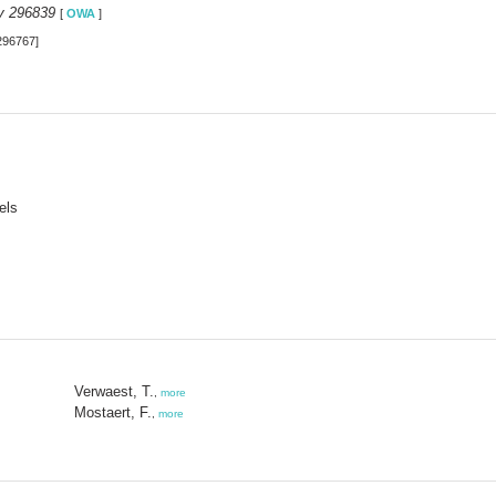
y 296839
[
OWA
]
296767]
els
Verwaest, T.
,
more
Mostaert, F.
,
more