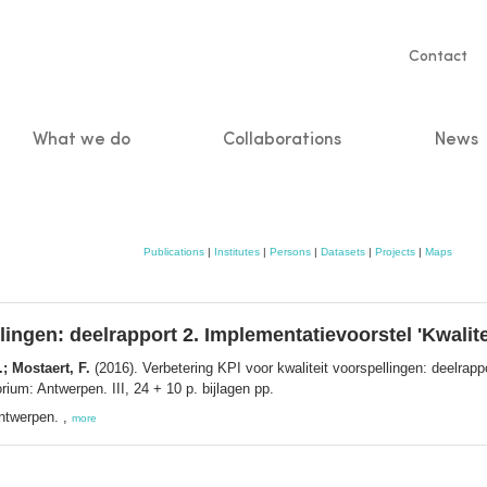
Servic
Contact
naviga
What we do
Collaborations
News
n
Publications
|
Institutes
|
Persons
|
Datasets
|
Projects
|
Maps
lingen: deelrapport 2. Implementatievoorstel 'Kwalite
; Mostaert, F.
(2016). Verbetering KPI voor kwaliteit voorspellingen: deelrappo
um: Antwerpen. III, 24 + 10 p. bijlagen pp.
ntwerpen. ,
more