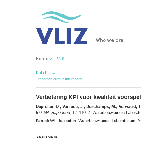
Skip
to
main
content
Main
Who we are
navigatio
Breadcrumb
Home
IMIS
Data Policy
[ report an error in this record ]
Verbetering KPI voor kwaliteit voorspel
Depreiter, D.; Vanlede, J.; Deschamps, M.; Verwaest, T.
6.0.
WL Rapporten
, 12_140_2. Waterbouwkundig Laboratori
WL Rapporten. Waterbouwkundig Laboratorium: A
Part of:
Available in