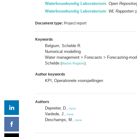
Waterbouwkundig Laboratorium
:
Open Repositor
Waterbouwkundig Laboratorium
:
WL Rapporten
[
Document type:
Project report
Keywords
Belgium, Schelde R.
Numerical modelling
Water management > Forecasts > Forecasting-mod
Schelde
[
Marine Regions
]
Author keywords
KPI; Operationele voorspellingen
Authors
Depreiter, D.
,
more
Vanlede, J.
,
more
Deschamps, M.
,
more