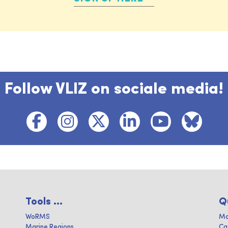
Follow VLIZ on sociale media!
Tools ...
Q
WoRMS
Ma
Marine Regions
Ca