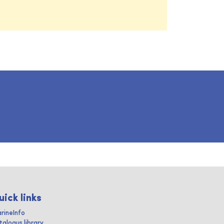
uick links
rineInfo
talogus library