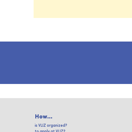
How...
is VLIZ organized?
to apply at VLIZ?