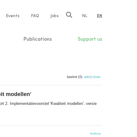
e
Events
FAQ
Jobs
NL
EN
tion
Publications
Support us
basket (0):
add
|
show
it modellen'
rt 2. Implementatievoorstel 'Kwaliteit modellen'. versie
Authors