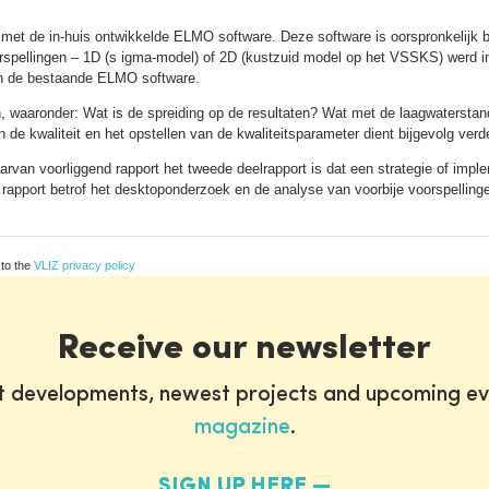
et de in-huis ontwikkelde ELMO software. Deze software is oorspronkelijk b
rspellingen – 1D (s igma-model) of 2D (kustzuid model op het VSSKS) werd in de
n de bestaande ELMO software.
, waaronder: Wat is de spreiding op de resultaten? Wat met de laagwaterstand
n de kwaliteit en het opstellen van de kwaliteitsparameter dient bijgevolg verd
arvan voorliggend rapport het tweede deelrapport is dat een strategie of imp
 rapport betrof het desktoponderzoek en de analyse van voorbije voorspelling
 to the
VLIZ privacy policy
Receive our newsletter
st developments, newest projects and upcoming ev
magazine
.
SIGN UP HERE