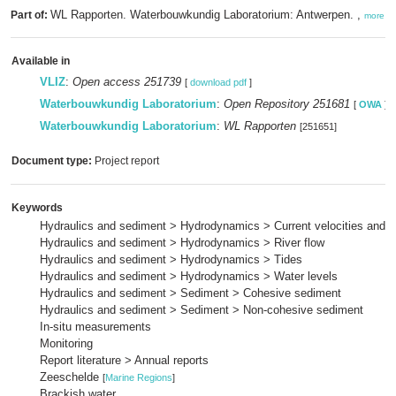
WL Rapporten. Waterbouwkundig Laboratorium: Antwerpen. ,
Part of:
more
Available in
VLIZ
:
Open access 251739
[
download pdf
]
Waterbouwkundig Laboratorium
:
Open Repository 251681
[
OWA
]
Waterbouwkundig Laboratorium
:
WL Rapporten
[251651]
Document type:
Project report
Keywords
Hydraulics and sediment > Hydrodynamics > Current velocities and p
Hydraulics and sediment > Hydrodynamics > River flow
Hydraulics and sediment > Hydrodynamics > Tides
Hydraulics and sediment > Hydrodynamics > Water levels
Hydraulics and sediment > Sediment > Cohesive sediment
Hydraulics and sediment > Sediment > Non-cohesive sediment
In-situ measurements
Monitoring
Report literature > Annual reports
Zeeschelde
[
Marine Regions
]
Brackish water