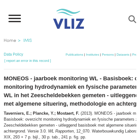
Skip
to
main
content
Breadcrumb
Home
IMIS
Data Policy
Publications
|
Institutes
|
Persons
|
Datasets
|
Proje
[ report an error in this record ]
MONEOS - jaarboek monitoring WL - Basisboek: ov
monitoring hydrodynamiek en fysische parameters
WL in het Zeescheldebekken gemeten - uitleggend
met algemene situering, methodologie en achterg
Taverniers, E.; Plancke, Y.; Mostaert, F.
(2013). MONEOS - jaarboek moni
Basisboek: overzicht monitoring hydrodynamiek en fysische parameters zo
Zeescheldebekken gemeten - uitleggend basisboek met algemene situering
achtergrond. Versie 3.0.
WL Rapporten
, 12_070. Waterbouwkundig Laborato
XIX, 293 + 7 p. bijl., 30 p. tab., 241 p. fig. pp.