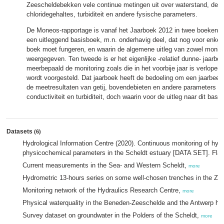
Zeescheldebekken vele continue metingen uit over waterstand, debi
chloridegehaltes, turbiditeit en andere fysische parameters.
De Moneos-rapportage is vanaf het Jaarboek 2012 in twee boeken ve
een uitleggend basisboek, m.n. onderhavig deel, dat nog voor enkele
boek moet fungeren, en waarin de algemene uitleg van zowel monitor
weergegeven. Ten tweede is er het eigenlijke -relatief dunne- jaarboe
meerbepaald de monitoring zoals die in het voorbije jaar is verlopen, 
wordt voorgesteld. Dat jaarboek heeft de bedoeling om een jaarbeel
de meetresultaten van getij, bovendebieten en andere parameters z
conductiviteit en turbiditeit, doch waarin voor de uitleg naar dit bas
Datasets
(6)
Hydrological Information Centre (2020). Continuous monitoring of hy
physicochemical parameters in the Scheldt estuary [DATA SET]. Fla
Current measurements in the Sea- and Western Scheldt,
more
Hydrometric 13-hours series on some well-chosen trenches in the Z
Monitoring network of the Hydraulics Research Centre,
more
Physical waterquality in the Beneden-Zeeschelde and the Antwerp ha
Survey dataset on groundwater in the Polders of the Scheldt,
more