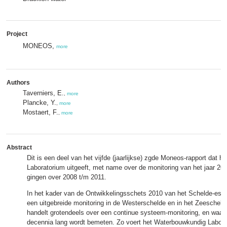
Project
MONEOS,
more
Authors
Taverniers, E.
,
more
Plancke, Y.
,
more
Mostaert, F.
,
more
Abstract
Dit is een deel van het vijfde (jaarlijkse) zgde Moneos-rapport dat 
Laboratorium uitgeeft, met name over de monitoring van het jaar 20
gingen over 2008 t/m 2011.
In het kader van de Ontwikkelingsschets 2010 van het Schelde-est
een uitgebreide monitoring in de Westerschelde en in het Zeeschel
handelt grotendeels over een continue systeem-monitoring, en waar
decennia lang wordt bemeten. Zo voert het Waterbouwkundig Labora