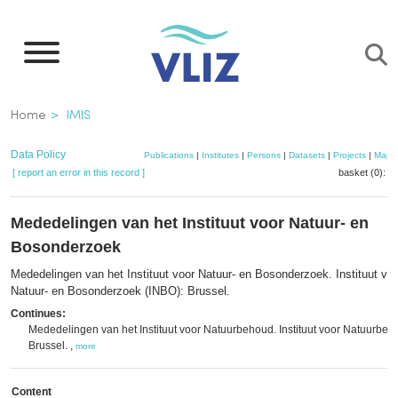
Skip
to
main
content
Breadcrumb
Home
IMIS
Data Policy
Publications
|
Institutes
|
Persons
|
Datasets
|
Projects
|
Maps
[ report an error in this record ]
basket (0):
a
Mededelingen van het Instituut voor Natuur- en
Bosonderzoek
Mededelingen van het Instituut voor Natuur- en Bosonderzoek. Instituut vo
Natuur- en Bosonderzoek (INBO): Brussel.
Continues:
Mededelingen van het Instituut voor Natuurbehoud. Instituut voor Natuurbeh
Brussel. ,
more
Content