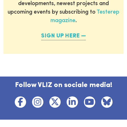
developments, newest projects and
upcoming events by subscribing to
Testerep
magazine
.
SIGN UP HERE
Follow VLIZ on sociale media!