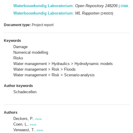
Waterbouwkundig Laboratorium
:
Open Repository 248206
[
OWA
]
Waterbouwkundig Laboratorium
:
WL Rapporten
[246003]
Document type:
Project report
Keywords
Damage
Numerical modelling
Risks
Water management > Hydraulics > Hydrodynamic models
Water management > Risk > Floods
Water management > Risk > Scenario-analysis
Author keywords
Schadecellen
Authors
Deckers, P.
,
more
Coen, L.
,
more
Verwaest, T.
,
more