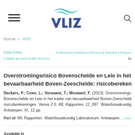
Skip
to
main
content
Breadcrumb
Home
IMIS
Data Policy
Publications
|
Institutes
|
Persons
|
Datasets
|
Projects
|
[ report an error in this record ]
bask
Overstromingsrisico Bovenschelde en Leie in het 
bevaarbaarheid Boven-Zeeschelde: risicoberekeni
Deckers, P.; Coen, L.; Verwaest, T.; Mostaert, F.
(2013). Overstromingsris
Bovenschelde en Leie in het kader van bevaarbaarheid Boven-Zeeschelde:
risicoberekeningen. Versie 2.0.
WL Rapporten
, 12_097. Waterbouwkundig L
Antwerpen. III, 12 pp.
WL Rapporten. Waterbouwkundig Laboratorium: Antwerpen. ,
Part of:
more
Available in