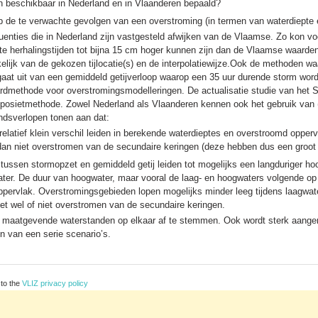
 beschikbaar in Nederland en in Vlaanderen bepaald?
op de te verwachte gevolgen van een overstroming (in termen van waterdiepte
quenties die in Nederland zijn vastgesteld afwijken van de Vlaamse. Zo kon v
e herhalingstijden tot bijna 15 cm hoger kunnen zijn dan de Vlaamse waarden.
ijk van de gekozen tijlocatie(s) en de interpolatiewijze.Ook de methoden wa
gaat uit van een gemiddeld getijverloop waarop een 35 uur durende storm wo
rdmethode voor overstromingsmodelleringen. De actualisatie studie van het 
osietmethode. Zowel Nederland als Vlaanderen kennen ook het gebruik van (a
ndsverlopen tonen aan dat:
elatief klein verschil leiden in berekende waterdieptes en overstroomd oppervl
 dan niet overstromen van de secundaire keringen (deze hebben dus een groot 
 tussen stormopzet en gemiddeld getij leiden tot mogelijks een langduriger h
ter. De duur van hoogwater, maar vooral de laag- en hoogwaters volgende op h
oppervlak. Overstromingsgebieden lopen mogelijks minder leeg tijdens laagwat
et wel of niet overstromen van de secundaire keringen.
maatgevende waterstanden op elkaar af te stemmen. Ook wordt sterk aanger
n van een serie scenario’s.
 to the
VLIZ privacy policy