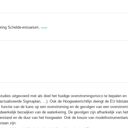
oring Schelde-estuarium,
more
udies uitgevoerd met als doel het huidige overstromingsrisico te bepalen en 
eactualiseerde Sigmaplan, …). Ook de Hoogwaterrichtlijn dwingt de EU lidstat
en functie van de kans op een overstroming en de gevolgen van een overstrom
erkelijk bezwijken van de waterkering. De gevolgen zijn afhankelijk van het
erstand en de duur van het hoogwater. Ook de keuze van modelinstrumentarium
staan zijn: