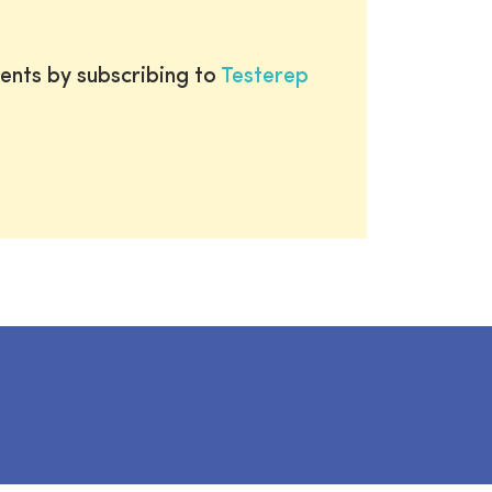
ents by subscribing to
Testerep