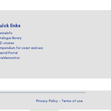
uick links
rineInfo
talogus library
IZ-cruises
mpendium for coast and sea
astal Portal
heldemonitor
Privacy Policy
-
Terms of use