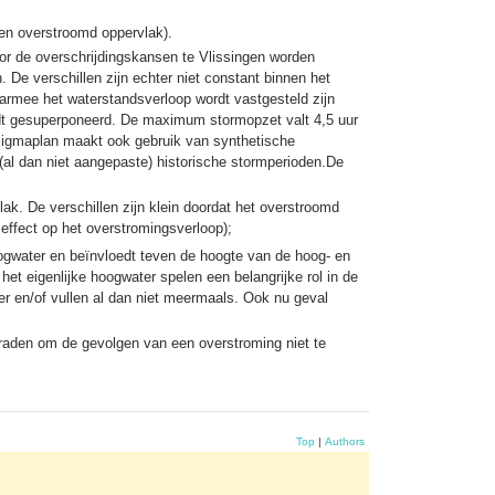
 en overstroomd oppervlak).
oor de overschrijdingskansen te Vlissingen worden
 De verschillen zijn echter niet constant binnen het
armee het waterstandsverloop wordt vastgesteld zijn
rdt gesuperponeerd. De maximum stormopzet valt 4,5 uur
Sigmaplan maakt ook gebruik van synthetische
l dan niet aangepaste) historische stormperioden.De
ak. De verschillen zijn klein doordat het overstroomd
effect op het overstromingsverloop);
oogwater en beïnvloedt teven de hoogte van de hoog- en
et eigenlijke hoogwater spelen een belangrijke rol in de
er en/of vullen al dan niet meermaals. Ook nu geval
aden om de gevolgen van een overstroming niet te
Top
|
Authors