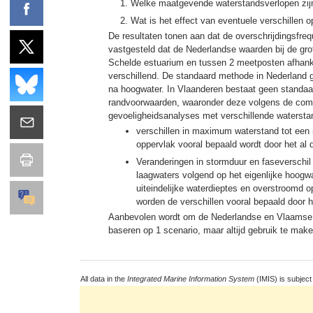
Welke maatgevende waterstandsverlopen zijn
Wat is het effect van eventuele verschillen 
De resultaten tonen aan dat de overschrijdingsfre
vastgesteld dat de Nederlandse waarden bij de grot
Schelde estuarium en tussen 2 meetposten afhankel
verschillend. De standaard methode in Nederland 
na hoogwater. In Vlaanderen bestaat geen standaa
randvoorwaarden, waaronder deze volgens de comp
gevoeligheidsanalyses met verschillende watersta
verschillen in maximum waterstand tot een r
oppervlak vooral bepaald wordt door het al
Veranderingen in stormduur en faseverschil
laagwaters volgend op het eigenlijke hoogwa
uiteindelijke waterdieptes en overstroomd 
worden de verschillen vooral bepaald door h
Aanbevolen wordt om de Nederlandse en Vlaamse 
baseren op 1 scenario, maar altijd gebruik te make
All data in the
Integrated Marine Information System
(IMIS) is subject