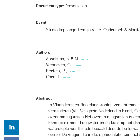
Document type:
Presentation
Event
Studiedag Lange Termijn Visie: Onderzoek & Monit
Authors
Asselman, N.E.M.
,
more
Verhoeven, G.
,
more
Peeters, P.
,
more
Coen, L.
,
more
Abstract
In Vlaanderen en Nederland worden verschillende st
verminderen (vb. Veiligheid Nederland in Kaart, G
overstromingsrisico.Het overstromingsrisico is e
kans op extreem hoogwater en de kans op het daadw
waterdiepte wordt mede bepaald door de buitenwat
een rol.De vragen die in deze presentatie centraal 