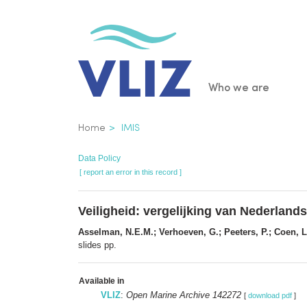
Skip
to
main
content
Main
Who we are
navigatio
Breadcrumb
Home
IMIS
Data Policy
[ report an error in this record ]
Veiligheid: vergelijking van Nederlan
Asselman, N.E.M.; Verhoeven, G.; Peeters, P.; Coen, L
slides pp.
Available in
VLIZ
:
Open Marine Archive 142272
[
download pdf
]