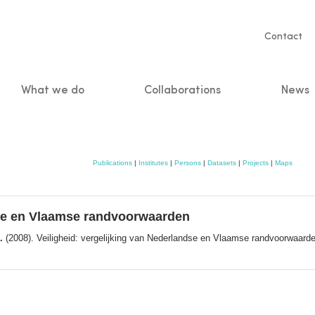
Servic
Contact
naviga
What we do
Collaborations
News
n
Publications
|
Institutes
|
Persons
|
Datasets
|
Projects
|
Maps
dse en Vlaamse randvoorwaarden
.
(2008). Veiligheid: vergelijking van Nederlandse en Vlaamse randvoorwaarde