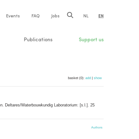
e
Events
FAQ
Jobs
NL
EN
tion
Publications
Support us
basket (0):
add
|
show
n. Deltares/Waterbouwkundig Laboratorium: [s.l.]. 25
Authors