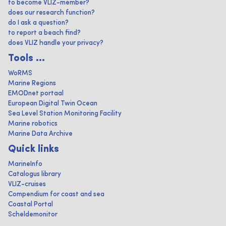
to become VLIZ-member?
does our research function?
do I ask a question?
to report a beach find?
does VLIZ handle your privacy?
Tools ...
WoRMS
Marine Regions
EMODnet portaal
European Digital Twin Ocean
Sea Level Station Monitoring Facility
Marine robotics
Marine Data Archive
Quick links
MarineInfo
Catalogus library
VLIZ-cruises
Compendium for coast and sea
Coastal Portal
Scheldemonitor