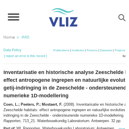
Skip
to
main
content
Breadcrumb
Home
IMIS
Data Policy
Publications
|
Institutes
|
Persons
|
Datasets
|
Projects
|
[ report an error in this record ]
bask
Inventarisatie en historische analyse Zeeschelde h
effect antropogene ingrepen en natuurlijke evoluti
getij-indringing in de Zeeschelde - ondersteunend
numerieke 1D-modellering
Coen, L.; Peeters, P.; Mostaert, F.
(2008). Inventarisatie en historische a
Zeeschelde habitats: effect antropogene ingrepen en natuurlijke evoluties op
indringing in de Zeeschelde - ondersteunende numerieke 1D-modellering. V
Rapporten
, 713_21. Waterbouwkundig Laboratorium: Antwerpen. 32 pp.
WL Rapporten. Waterbouwkundig Laboratorium: Antwerpen. ,
Part of:
more