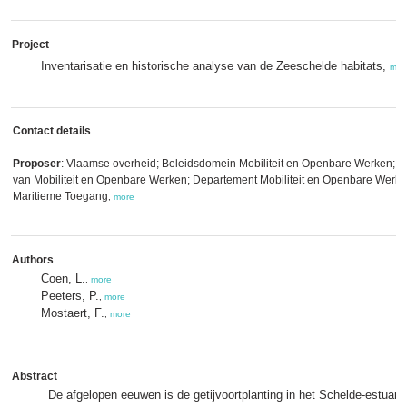
Project
Inventarisatie en historische analyse van de Zeeschelde habitats,
mor
Contact details
Proposer
: Vlaamse overheid; Beleidsdomein Mobiliteit en Openbare Werken; V
van Mobiliteit en Openbare Werken; Departement Mobiliteit en Openbare Werken
Maritieme Toegang
,
more
Authors
Coen, L.
,
more
Peeters, P.
,
more
Mostaert, F.
,
more
Abstract
De afgelopen eeuwen is de getijvoortplanting in het Schelde-estuari