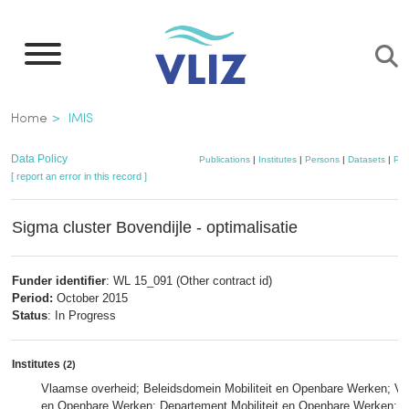
Skip
to
main
content
Breadcrumb
Home
IMIS
Data Policy
Publications
|
Institutes
|
Persons
|
Datasets
|
Pro
[ report an error in this record ]
Sigma cluster Bovendijle - optimalisatie
Funder identifier
: WL 15_091 (Other contract id)
Period:
October 2015
Status
: In Progress
Institutes
(2)
Vlaamse overheid; Beleidsdomein Mobiliteit en Openbare Werken; Vlaa
en Openbare Werken; Departement Mobiliteit en Openbare Werken; 