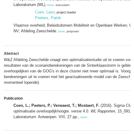
Laboratorium (WL)
,
more
, executant
Coen, Leen
, project leader
Peeters, Patrik
Vlaamse overheid; Beleidsdomein Mobiliteit en Openbare Werken; W
NV; Afdeling Zeeschelde
,
more
, proposer
Abstract
W&Z Afdeling Zeeschelde vraagt een optimalisatiestudie uit te voeren voor 
resultaten van de scenarioberekeningen van de Sinterklaasstorm is geblek
overloopdijken van de GOG's in deze cluster niet meer optimaal is. Voorge
berekeningen uit te voeren met het geactualiseerde model van de Zeescheld
momenteel lopende).
Publication
Coen, L.; Peeters, P.; Verwaest, T.; Mostaert, F.
(2016). Sigma Clust
optimalisatie overloopdijkhoogte. versie 4.0.
WL Rapporten
, 15_091_
Laboratorium: Antwerpen. VIII, 27 pp.,
more