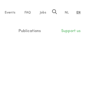
e
Events
FAQ
Jobs
NL
EN
tion
Publications
Support us