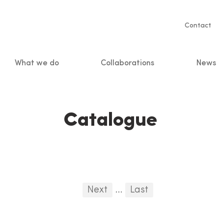
Servic
Contact
naviga
What we do
Collaborations
News
n
Catalogue
First
Previous
Next
...
Last
...