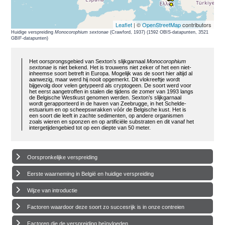
Leaflet
| ©
OpenStreetMap
contributors
Huidige verspreiding
Monocorophium sextonae
(Crawford, 1937) (1592 OBIS-datapunten, 3521
GBIF-datapunten)
Het oorsprongsgebied van Sexton’s slijkgarnaal
Monocorophium
sextonae
is niet bekend. Het is trouwens niet zeker of het een niet-
inheemse soort betreft in Europa. Mogelijk was de soort hier altijd al
aanwezig, maar werd hij nooit opgemerkt. Dit vlokreeftje wordt
bijgevolg door velen getypeerd als cryptogeen. De soort werd voor
het eerst aangetroffen in stalen die tijdens de zomer van 1993 langs
de Belgische Westkust genomen werden. Sexton’s slijkgarnaal
wordt gerapporteerd in de haven van Zeebrugge, in het Schelde-
estuarium en op scheepswrakken vóór de Belgische kust. Het is
een soort die leeft in zachte sedimenten, op andere organismen
zoals wieren en sponzen en op artificiële substraten en dit vanaf het
intergetijdengebied tot op een diepte van 50 meter.
Oorspronkelijke verspreiding
Eerste waarneming in België en huidige verspreiding
Wijze van introductie
Factoren waardoor deze soort zo succesrijk is in onze contreien
Factoren die de verspreiding beïnvloeden