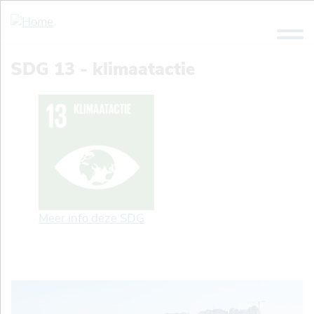
Overslaan
en
naar
de
SDG 13 - klimaatactie
inhoud
gaan
Meer info deze SDG