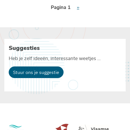
Paginering
Pagina 1
Volgende
››
pagina
Suggesties
Heb je zelf ideeën, interessante weetjes ...
Stuur ons je suggestie