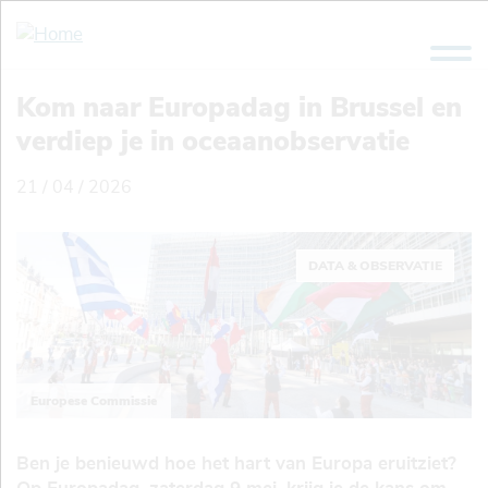
Overslaan
en
naar
de
Kom naar Europadag in Brussel en
inhoud
verdiep je in oceaanobservatie
gaan
21 / 04 / 2026
DATA & OBSERVATIE
Europese Commissie
Ben je benieuwd hoe het hart van Europa eruitziet?