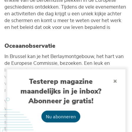
enkele van de beroemdste plekken in de Europese
geschiedenis ontdekken. Tijdens de vele evenementen
en activiteiten die dag krijgt u een uniek kijkje achter
de schermen en komt u meer te weten over het werk
en het beleid dat ook voor uw leven bepalend is
Oceaanobservatie
In Brussel kan je het Berlaymontgebouw, het hart van
de Europese Commissie, bezoeken. Een leuk en
interactief ontdekkingsavontuur brengt je langs
verschillende EU-thema’s, zoals ‘Democratie en
Testerep magazine
waarden’, ‘Defensie en veiligheid’, ‘Welvaart’, ‘Sociale
maandelijks in je inbox?
rechtvaardigheid’ en ‘Levenskwaliteit’.
Abonneer je gratis!
Via dit laatste thema kom je onder andere alles te
weten over
‘OceanEye’
, het oceaanmonitoring- en
observatie-initiatief dat Europa recent lanceerde. In de
Nu abonneren
stand ‘OceanEye, the Power of Ocean Knowledge’
toont het VLIZ waarom oceaanobservatie zo cruciaal is.