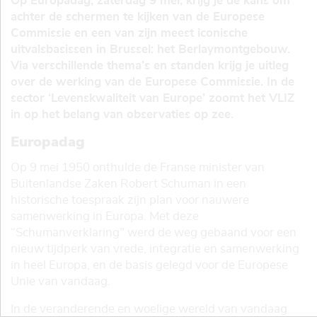
Op Europadag, zaterdag 9 mei, krijg je de kans om
achter de schermen te kijken van de Europese
Commissie en een van zijn meest iconische
uitvalsbasissen in Brussel: het Berlaymontgebouw.
Via verschillende thema’s en standen krijg je uitleg
over de werking van de Europese Commissie. In de
sector ‘Levenskwaliteit van Europe’ zoomt het VLIZ
in op het belang van observaties op zee.
Europadag
Op 9 mei 1950 onthulde de Franse minister van
Buitenlandse Zaken Robert Schuman in een
historische toespraak zijn plan voor nauwere
samenwerking in Europa. Met deze
“Schumanverklaring” werd de weg gebaand voor een
nieuw tijdperk van vrede, integratie en samenwerking
in heel Europa, en de basis gelegd voor de Europese
Unie van vandaag.
In de veranderende en woelige wereld van vandaag