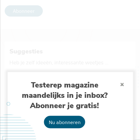
Abonneer
Suggesties
Heb je zelf ideeën, interessante weetjes ...
Stuur ons je suggestie
Testerep magazine
maandelijks in je inbox?
Abonneer je gratis!
Testerep delen
Nu abonneren
Lijkt dit nieuwskanaal iets voor jouw vrienden of
collega’s? Deel het met hen!