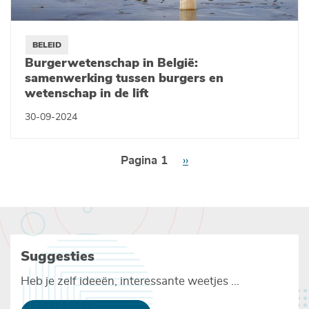
BELEID
Burgerwetenschap in België:
samenwerking tussen burgers en
wetenschap in de lift
30-09-2024
Paginering
Pagina 1
Volgende
››
pagina
Suggesties
Heb je zelf ideeën, interessante weetjes ...