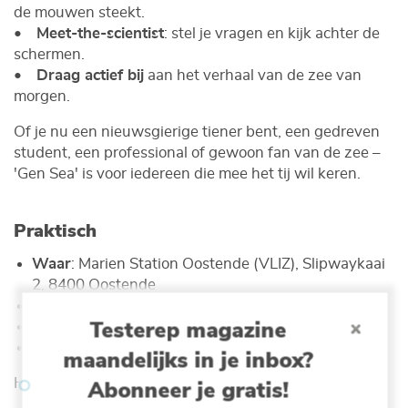
de mouwen steekt.
•
Meet-the-scientist
: stel je vragen en kijk achter de
schermen.
•
Draag actief bij
aan het verhaal van de zee van
morgen.
Of je nu een nieuwsgierige tiener bent, een gedreven
student, een professional of gewoon fan van de zee –
'Gen Sea' is voor iedereen die mee het tij wil keren.
Praktisch
Waar
: Marien Station Oostende (VLIZ), Slipwaykaai
2, 8400 Oostende
Wanneer
: 23/11/2025 van 10:00 tot 17:00
Testerep magazine
Prijs
: Gratis
Contact
: info@vliz.be; +32(0)59 33 60 00
maandelijks in je inbox?
Het volledige programma volgt.
Abonneer je gratis!