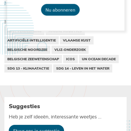
Meer info over de Dag van de Wetenschap
Nu abonneren
Meer lezen over :
KUSTVERDEDIGING
MARINE ROBOTICS
ARTIFICIËLE INTELLIGENTIE
VLAAMSE KUST
BELGISCHE NOORDZEE
VLIZ-ONDERZOEK
BELGISCHE ZEEWETENSCHAP
ICOS
UN OCEAN DECADE
SDG 13 - KLIMAATACTIE
SDG 14 - LEVEN IN HET WATER
Suggesties
Heb je zelf ideeën, interessante weetjes ...
Stuur ons je suggestie