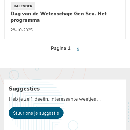
KALENDER
Dag van de Wetenschap: Gen Sea. Het
programma
28-10-2025
Paginering
Pagina 1
Volgende
››
pagina
Suggesties
Heb je zelf ideeën, interessante weetjes ...
Stuur ons je suggestie