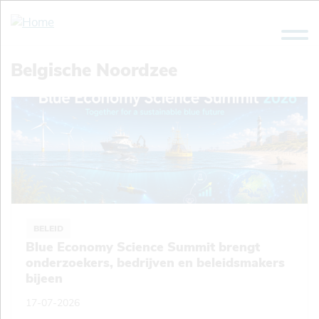
Overslaan
en
naar
de
Belgische Noordzee
inhoud
gaan
BELEID
Blue Economy Science Summit brengt
onderzoekers, bedrijven en beleidsmakers
bijeen
17-07-2026