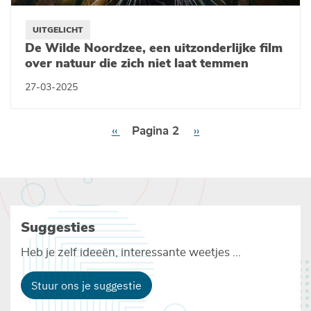
UITGELICHT
De Wilde Noordzee, een uitzonderlijke film
over natuur die zich niet laat temmen
27-03-2025
Paginering
Vorige
‹‹
Pagina 2
Volgende
››
pagina
pagina
Suggesties
Heb je zelf ideeën, interessante weetjes ...
Stuur ons je suggestie