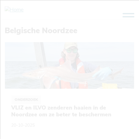
Overslaan
en
naar
de
Belgische Noordzee
inhoud
gaan
ONDERZOEK
VLIZ en ILVO zenderen haaien in de
Noordzee om ze beter te beschermen
20-10-2025