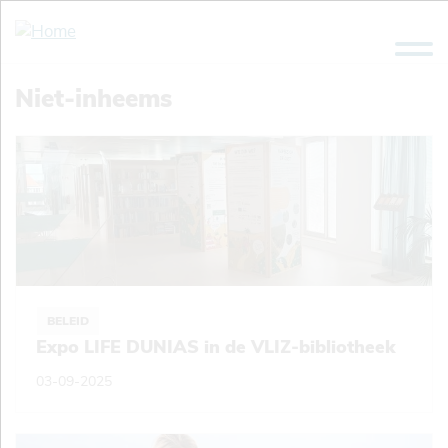
Overslaan
en
naar
de
Niet-inheems
inhoud
gaan
BELEID
Expo LIFE DUNIAS in de VLIZ-bibliotheek
03-09-2025