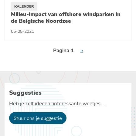
KALENDER
Milieu-impact van offshore windparken in
de Belgische Noordzee
05-05-2021
Paginering
Pagina 1
Volgende
››
pagina
Suggesties
Heb je zelf ideeën, interessante weetjes ...
Stuur ons je suggestie