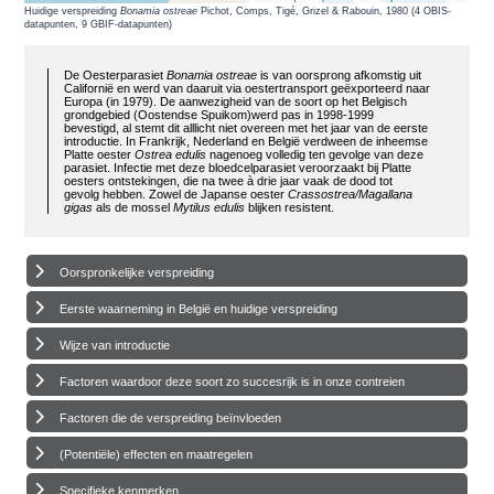
Huidige verspreiding
Bonamia ostreae
Pichot, Comps, Tigé, Grizel & Rabouin, 1980 (4 OBIS-
datapunten, 9 GBIF-datapunten)
De Oesterparasiet
Bonamia ostreae
is van oorsprong afkomstig uit
Californië en werd van daaruit via oestertransport geëxporteerd naar
Europa (in 1979). De aanwezigheid van de soort op het Belgisch
grondgebied (Oostendse Spuikom)werd pas in 1998-1999
bevestigd, al stemt dit alllicht niet overeen met het jaar van de eerste
introductie. In Frankrijk, Nederland en België verdween de inheemse
Platte oester
Ostrea edulis
nagenoeg volledig ten gevolge van deze
parasiet. Infectie met deze bloedcelparasiet veroorzaakt bij Platte
oesters ontstekingen, die na twee à drie jaar vaak de dood tot
gevolg hebben. Zowel de Japanse oester
Crassostrea/Magallana
gigas
als de mossel
Mytilus edulis
blijken resistent.
Oorspronkelijke verspreiding
Eerste waarneming in België en huidige verspreiding
Wijze van introductie
Factoren waardoor deze soort zo succesrijk is in onze contreien
Factoren die de verspreiding beïnvloeden
(Potentiële) effecten en maatregelen
Specifieke kenmerken