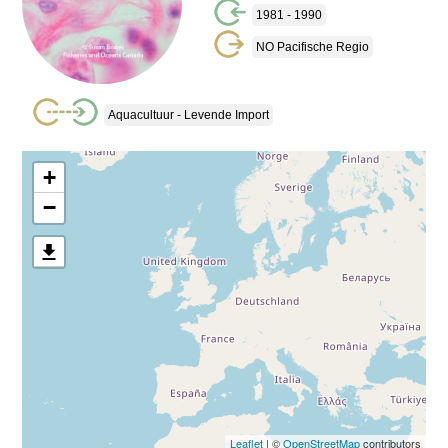
1981 - 1990
NO Pacifische Regio
Aquacultuur - Levende Import
+
−
Leaflet
| ©
OpenStreetMap
contributors