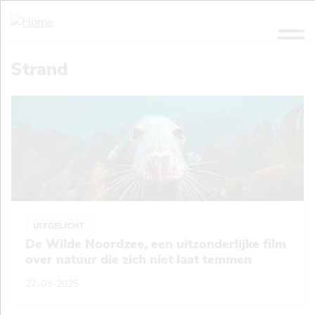
Overslaan
en
naar
de
Strand
inhoud
gaan
UITGELICHT
De Wilde Noordzee, een uitzonderlijke film
over natuur die zich niet laat temmen
27-03-2025