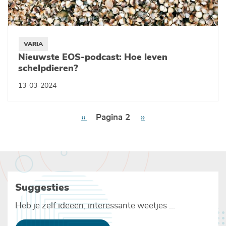
VARIA
Nieuwste EOS-podcast: Hoe leven
schelpdieren?
13-03-2024
Paginering
Vorige
‹‹
Pagina 2
Volgende
››
pagina
pagina
Suggesties
Heb je zelf ideeën, interessante weetjes ...