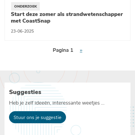
ONDERZOEK
Start deze zomer als strandwetenschapper
met CoastSnap
23-06-2025
Paginering
Pagina 1
Volgende
››
pagina
Suggesties
Heb je zelf ideeën, interessante weetjes ...
Stuur ons je suggestie