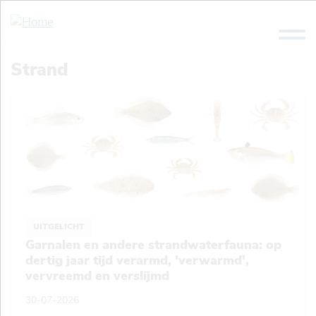
Overslaan
en
naar
de
Strand
inhoud
gaan
UITGELICHT
Garnalen en andere strandwaterfauna: op
dertig jaar tijd verarmd, 'verwarmd',
vervreemd en verslijmd
30-07-2026