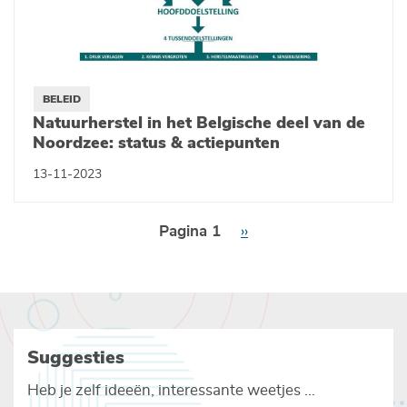
BELEID
Natuurherstel in het Belgische deel van de
Noordzee: status & actiepunten
13-11-2023
Paginering
Pagina 1
Volgende
››
pagina
Suggesties
Heb je zelf ideeën, interessante weetjes ...