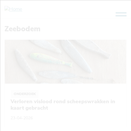
Overslaan
en
naar
de
Zeebodem
inhoud
gaan
ONDERZOEK
Verloren vislood rond scheepswrakken in
kaart gebracht
23-04-2026