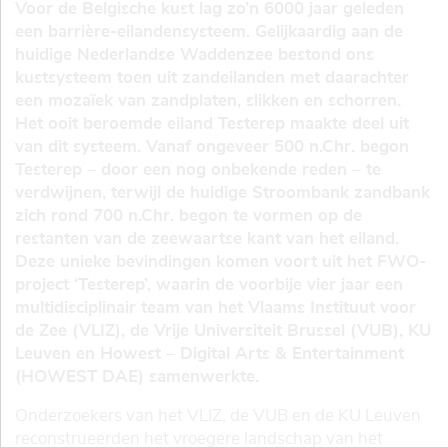
Voor de Belgische kust lag zo’n 6000 jaar geleden
een barrière-eilandensysteem. Gelijkaardig aan de
huidige Nederlandse Waddenzee bestond ons
kustsysteem toen uit zandeilanden met daarachter
een mozaïek van zandplaten, slikken en schorren.
Het ooit beroemde eiland Testerep maakte deel uit
van dit systeem. Vanaf ongeveer 500 n.Chr. begon
Testerep – door een nog onbekende reden – te
verdwijnen, terwijl de huidige Stroombank zandbank
zich rond 700 n.Chr. begon te vormen op de
restanten van de zeewaartse kant van het eiland.
Deze unieke bevindingen komen voort uit het FWO-
project ‘Testerep’, waarin de voorbije vier jaar een
multidisciplinair team van het Vlaams Instituut voor
de Zee (VLIZ), de Vrije Universiteit Brussel (VUB), KU
Leuven en Howest – Digital Arts & Entertainment
(HOWEST DAE) samenwerkte.
Onderzoekers van het VLIZ, de VUB en de KU Leuven
reconstrueerden het vroegere landschap van het