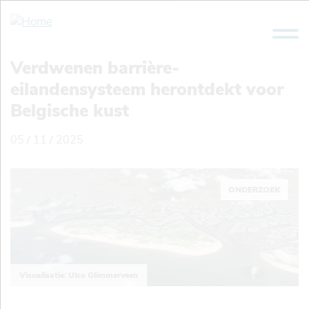
Overslaan
en
naar
de
Verdwenen barrière-
inhoud
eilandensysteem herontdekt voor
gaan
Belgische kust
05 / 11 / 2025
ONDERZOEK
Visualisatie: Ulco Glimmerveen