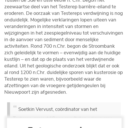
Tussen de 3de en 8ste eeuw n. Chr. begon het
zeewaartse deel van het Testerep barrière-eiland te
eroderen. De oorzaak van Testereps verdwijning is nog
onduidelijk. Mogelijke verklaringen lopen uiteen van
veranderingen in intensiteit van stormen en
wijzigingen in het zeespiegelniveau tot verschuivingen
in de aanvoer van sediment door menselijke
activiteiten. Rond 700 n.Chr. begon de Stroombank
zich geleidelijk te vormen – evenwijdig aan de huidige
kustlijn – en dat op de plaats van het verdwijnende
eiland. Uit het geologische onderzoek blijkt dat er ook
al rond 1200 n.Chr. duidelijke sporen van kusterosie op
Testerep te zien waren, bijvoorbeeld waar de
afzettingen van de vroegere getijdengeulen bij
Nieuwpoort zijn afgesneden.
Soetkin Vervust, coördinator van het
Testerep-project:
“Onze resultaten wijzen erop
dat het centrale deel van de Belgische kust