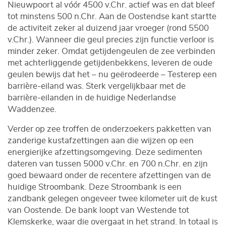
Nieuwpoort al vóór 4500 v.Chr. actief was en dat bleef
tot minstens 500 n.Chr. Aan de Oostendse kant startte
de activiteit zeker al duizend jaar vroeger (rond 5500
v.Chr.). Wanneer die geul precies zijn functie verloor is
minder zeker. Omdat getijdengeulen de zee verbinden
met achterliggende getijdenbekkens, leveren de oude
geulen bewijs dat het – nu geërodeerde – Testerep een
barrière-eiland was. Sterk vergelijkbaar met de
barrière-eilanden in de huidige Nederlandse
Waddenzee.
Verder op zee troffen de onderzoekers pakketten van
zanderige kustafzettingen aan die wijzen op een
energierijke afzettingsomgeving. Deze sedimenten
dateren van tussen 5000 v.Chr. en 700 n.Chr. en zijn
goed bewaard onder de recentere afzettingen van de
huidige Stroombank. Deze Stroombank is een
zandbank gelegen ongeveer twee kilometer uit de kust
van Oostende. De bank loopt van Westende tot
Klemskerke, waar die overgaat in het strand. In totaal is