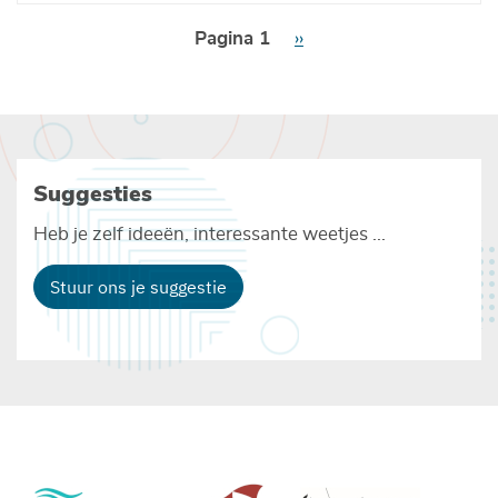
Paginering
Pagina 1
Volgende
››
pagina
Suggesties
Heb je zelf ideeën, interessante weetjes ...
Stuur ons je suggestie