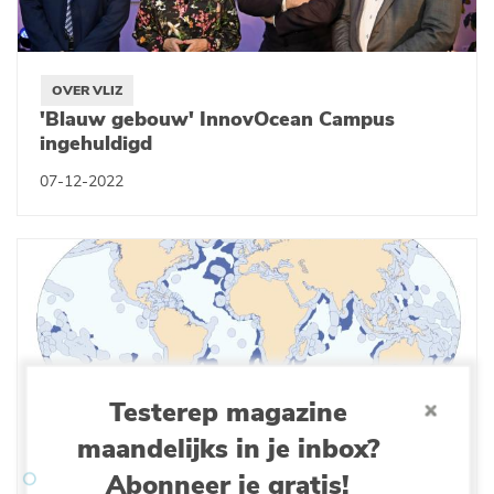
OVER VLIZ
'Blauw gebouw' InnovOcean Campus
ingehuldigd
07-12-2022
Testerep magazine
maandelijks in je inbox?
DATA & OBSERVATIE
Marine Regions breidt uit met uitgebreide
Abonneer je gratis!