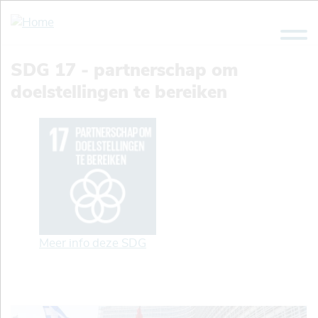
Overslaan
en
naar
de
SDG 17 - partnerschap om
inhoud
doelstellingen te bereiken
gaan
Meer info deze SDG