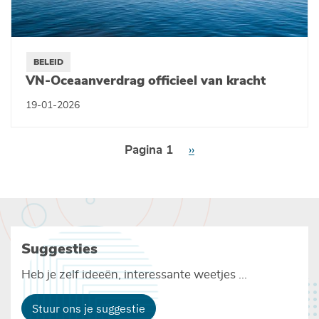
BELEID
VN-Oceaanverdrag officieel van kracht
19-01-2026
Paginering
Pagina 1
Volgende
››
pagina
Suggesties
Heb je zelf ideeën, interessante weetjes ...
Stuur ons je suggestie