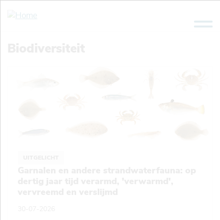
Overslaan
en
naar
de
Biodiversiteit
inhoud
gaan
UITGELICHT
Garnalen en andere strandwaterfauna: op
dertig jaar tijd verarmd, 'verwarmd',
vervreemd en verslijmd
30-07-2026