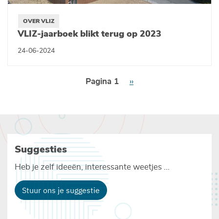
OVER VLIZ
VLIZ-jaarboek blikt terug op 2023
24-06-2024
Paginering
Pagina 1
Volgende
››
pagina
Suggesties
Heb je zelf ideeën, interessante weetjes ...
Stuur ons je suggestie