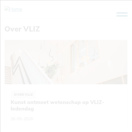
Overslaan
en
naar
de
Over VLIZ
inhoud
gaan
OVER VLIZ
Kunst ontmoet wetenschap op VLIZ-
ledendag
26-05-2026