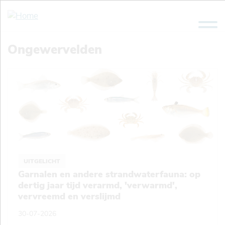
Overslaan
en
naar
de
Ongewervelden
inhoud
gaan
UITGELICHT
Garnalen en andere strandwaterfauna: op
dertig jaar tijd verarmd, 'verwarmd',
vervreemd en verslijmd
30-07-2026