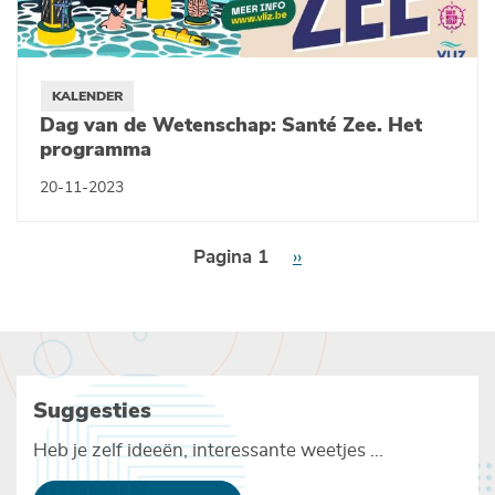
KALENDER
Dag van de Wetenschap: Santé Zee. Het
programma
20-11-2023
Paginering
Pagina 1
Volgende
››
pagina
Suggesties
Heb je zelf ideeën, interessante weetjes ...